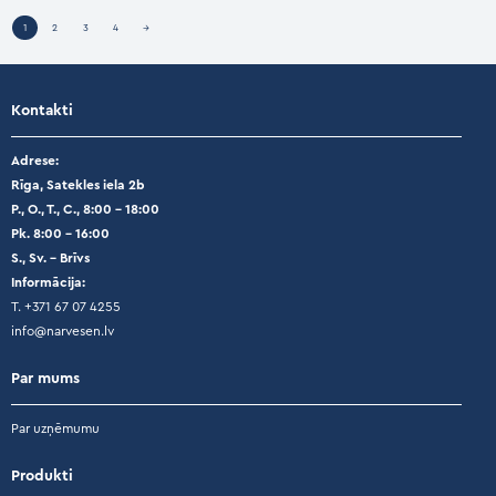
1
2
3
4
→
Kontakti
Adrese:
Rīga, Satekles iela 2b
P., O., T., C., 8:00 – 18:00
Pk. 8:00 – 16:00
S., Sv. – Brīvs
Informācija:
T. +371 67 07 4255
info@narvesen.lv
Par mums
Par uzņēmumu
Produkti