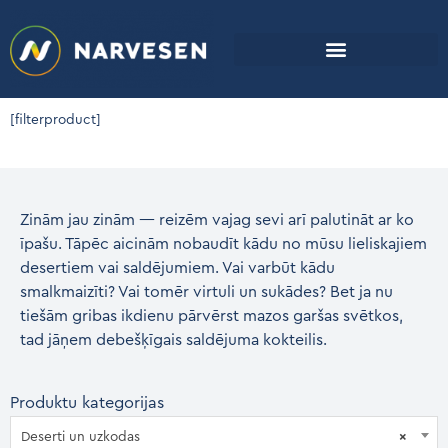
[filterproduct]
Zinām jau zinām — reizēm vajag sevi arī palutināt ar ko
īpašu. Tāpēc aicinām nobaudīt kādu no mūsu lieliskajiem
desertiem vai saldējumiem. Vai varbūt kādu
smalkmaizīti? Vai tomēr virtuli un sukādes? Bet ja nu
tiešām gribas ikdienu pārvērst mazos garšas svētkos,
tad jāņem debešķīgais saldējuma kokteilis.
Produktu kategorijas
Deserti un uzkodas
×