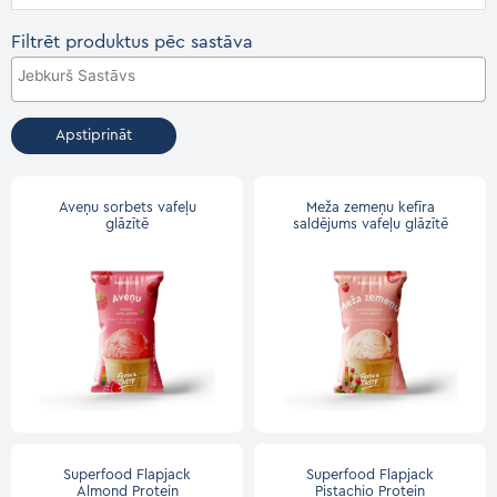
Filtrēt produktus pēc sastāva
Apstiprināt
Aveņu sorbets vafeļu
Meža zemeņu kefīra
glāzītē
saldējums vafeļu glāzītē
Superfood Flapjack
Superfood Flapjack
Almond Protein
Pistachio Protein