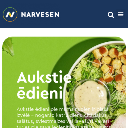
Aukstie
ēdieni
Aukstie ēdieni pie mums nudien ir plašā
izvēlē – nogaršo katru dienu citādākus
salātus, sviestmaizes vai lavašus! Vai arī
turies pie sava iecienītā kruasāna! Mums