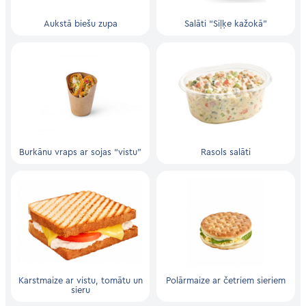
Aukstā biešu zupa
Salāti “Siļķe kažokā”
Burkānu vraps ar sojas “vistu”
Rasols salāti
Karstmaize ar vistu, tomātu un
Polārmaize ar četriem sieriem
sieru