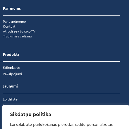
Par mums
Par uzņēmumu
Kontakti
Atrodi sev tuvāko TV
Trauksmes celšana
Produkti
Ēdienkarte
Pakalpojumi
Jaunumi
Lojalitāte
Jaunumi
Akcijas
Sīkdatņu politika
Atsauksmes
Lai uzlabotu pārlūkošanas pieredzi, rādītu personalizētas