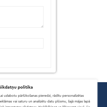
Sīkdatņu politika
Lai uzlabotu pārlūkošanas pieredzi, rādītu personalizētas
Atsauksmes
reklāmas vai saturu un analizētu datu plūsmu, šajā mājas lapā