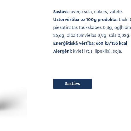
Sastāvs:
aveņu sula, cukurs, vafele.
Uzturvērtība uz 100g produkta:
tauki 
piesātinātās taukskābes 0,3g, ogļhidrāt
26,6g, olbaltumvielas 0,9g, sāls 0,02g.
Enerģētiskā vērtība: 660 kJ/155 kcal
Alergēni:
kvieši (t.s. lipeklis), soja.
Sastāvs