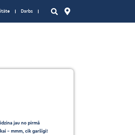
itāte
Darbs
idzina jau no pirmā
kai – mmm, cik garšīgi!