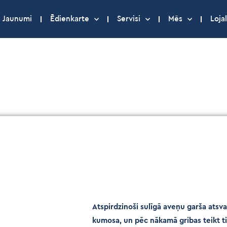
Jaunumi
Ēdienkarte
Servisi
Mēs
Lojal
Atspirdzinoši sulīgā aveņu garša atsva
kumosa, un pēc nākamā gribas teikt ti