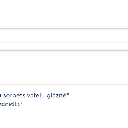
 sorbets vafeļu glāzītē”
atzīmēti kā
*