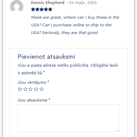
Dennis Shepherd
–
24 maijs, 2026
Novērtēts
these are great, where can I buy these in the
ar
5
no 5
USA? Can I purchase online to ship to the
USA? Seriously, they are that good
Pievienot atsauksmi
Jūsu e-pasta adrese netiks publicēta.
Obligātie lauki
ir atzīmēti kā
*
Jūsu vērtējums
*
Jūsu atsauksme
*