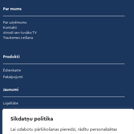
Par mums
Par uzņēmumu
Kontakti
Atrodi sev tuvāko TV
Trauksmes celšana
Produkti
Ēdienkarte
Pakalpojumi
Jaunumi
Lojalitāte
Jaunumi
Akcijas
Sīkdatņu politika
Atsauksmes
Lai uzlabotu pārlūkošanas pieredzi, rādītu personalizētas