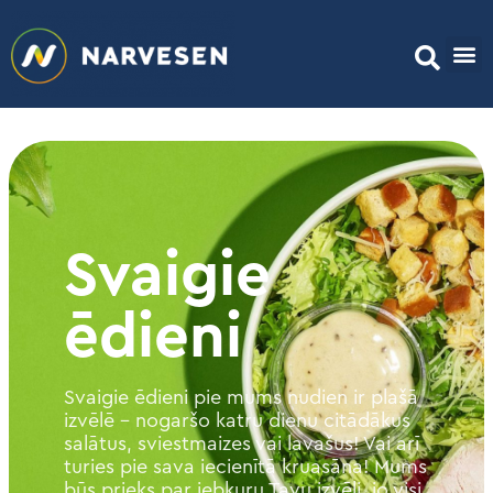
Svaigie
ēdieni
Svaigie ēdieni pie mums nudien ir plašā
izvēlē – nogaršo katru dienu citādākus
salātus, sviestmaizes vai lavašus! Vai arī
turies pie sava iecienītā kruasāna! Mums
būs prieks par jebkuru Tavu izvēli, jo visi