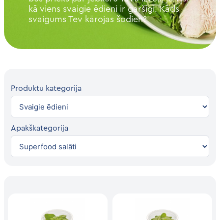
kā viens svaigie ēdieni ir garšīgi. Kāds
svaigums Tev kārojas šodien?
Produktu kategorija
Apakškategorija