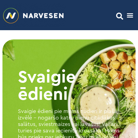
Svaigie
ēdieni
Svaigie ēdieni pie mums nudien ir plašā
izvēlē – nogaršo katru dienu citādākus
salātus, sviestmaizes vai lavašus! Vai arī
turies pie sava iecienītā kruasāna! Mums
būs prieks par jebkuru Tavu izvēli, jo visi