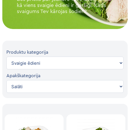
kā viens svaigie ēdieni ir garšīgi. Kāds
svaigums Tev kārojas šodien?
Produktu kategorija
Apakškategorija