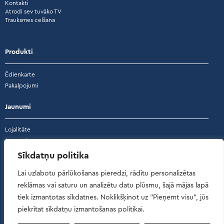
Kontakti
Atrodi sev tuvāko TV
Trauksmes celšana
Produkti
Ēdienkarte
Pakalpojumi
Jaunumi
Lojalitāte
Jaunumi
Akcijas
Sīkdatņu politika
Atsauksmes
Lai uzlabotu pārlūkošanas pieredzi, rādītu personalizētas
reklāmas vai saturu un analizētu datu plūsmu, šajā mājas lapā
Atsauksmes
tiek izmantotas sīkdatnes. Noklikšķinot uz "Pieņemt visu", jūs
piekrītat sīkdatņu izmantošanas politikai.