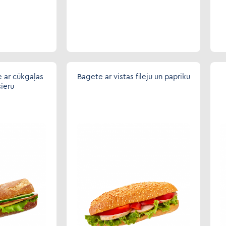
 ar cūkgaļas
Bagete ar vistas fileju un papriku
sieru