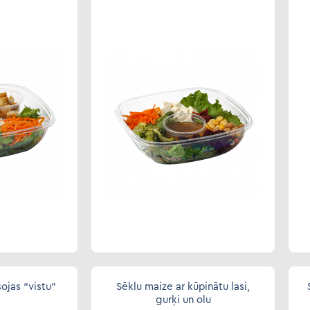
ojas “vistu”
Sēklu maize ar kūpinātu lasi,
gurķi un olu