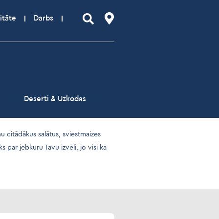
itāte
Darbs
Deserti & Uzkodas
u citādākus salātus, sviestmaizes
s par jebkuru Tavu izvēli, jo visi kā