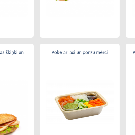
as šķiņķi un
Poke ar lasi un ponzu mērci
P