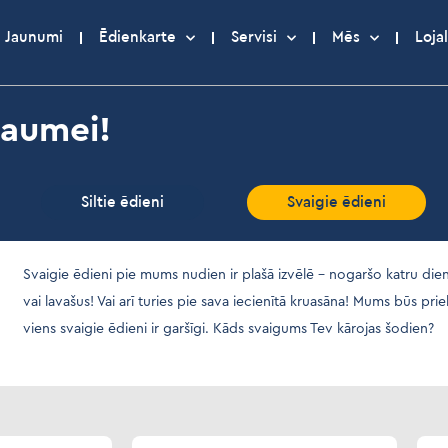
Jaunumi
Ēdienkarte
Servisi
Mēs
Lojal
gaumei!
Siltie ēdieni
Svaigie ēdieni
Svaigie ēdieni pie mums nudien ir plašā izvēlē – nogaršo katru dien
vai lavašus! Vai arī turies pie sava iecienītā kruasāna! Mums būs priek
viens svaigie ēdieni ir garšīgi. Kāds svaigums Tev kārojas šodien?