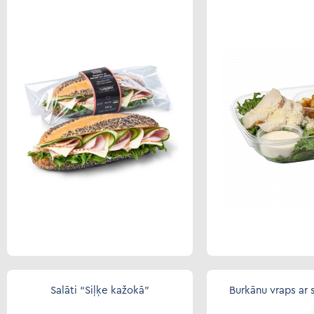
Salāti “Siļķe kažokā”
Burkānu vraps ar s