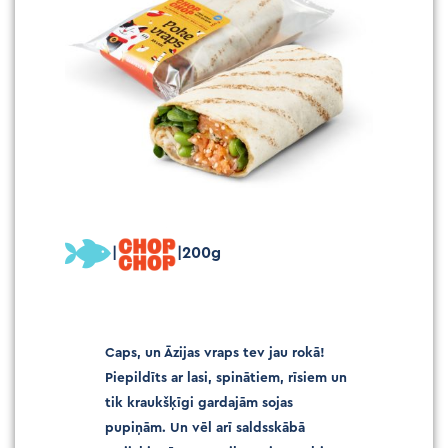
|
|200g
Caps, un Āzijas vraps tev jau rokā!
Piepildīts ar lasi, spinātiem, rīsiem un
tik kraukšķīgi gardajām sojas
pupiņām. Un vēl arī saldsskābā