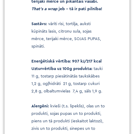
terijaki mērce un pikantais vasabi.
That’s a wrap
jeb – tā ir pati pilnība!
.
Sastāvs:
vārīti rīsi, tortilja, auksti
kūpināts lasis, citronu sula, sojas
mērce, terijaki mērce, SOJAS PUPAS,
spināti.
.
Enerģētiskā vērtība: 907 kJ/217 kcal
Uzturvērtība uz 100g produkta:
tauki
11 g, tostarp piesātinātās taukskābes
1,2 g, ogļhidrāti 21 g, tostarp cukuri
2,8 g, olbaltumvielas 7,4 g, sāls 1,9 g.
.
Alergēni:
kvieši (t.s. lipeklis), olas un to
produkti, sojas pupas un to produkti,
piens un tā produkti (ieskaitot laktozi),
zivis un to produkti, sinepes un to