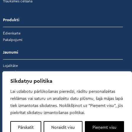
Trauksmes celšana
Produkti
Ēdienkarte
Pakalpojumi
Jaunumi
Lojalitāte
Jaunumi
Akcijas
Sīkdatņu politika
Atsauksmes
Lai uzlabotu pārlūkošanas pieredzi, rādītu personalizētas
reklāmas vai saturu un analizētu datu plūsmu, šajā mājas lapā
Atsauksmes
tiek izmantotas sīkdatnes. Noklikšķinot uz "Pieņemt visu", jūs
piekrītat sīkdatņu izmantošanas politikai.
Pārskatīt
Noraidīt visu
Pieņemt visu