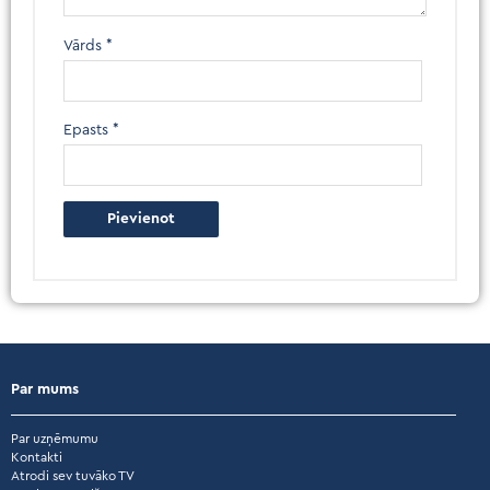
Vārds
*
Epasts
*
Par mums
Par uzņēmumu
Kontakti
Atrodi sev tuvāko TV