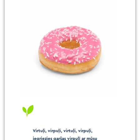
Virtuļi, virpuļi, virtuļi, virpuļi,
iegriezies garšas virpulī ar mūsu