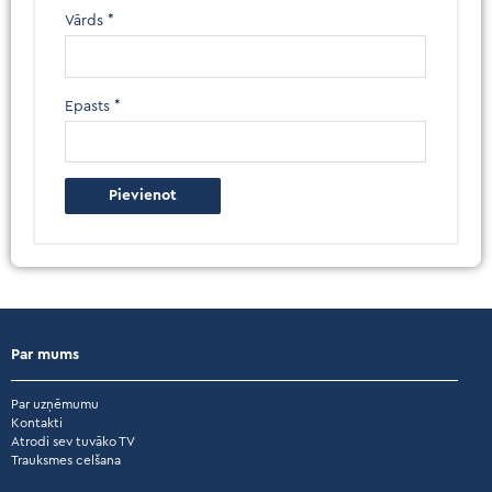
Vārds
*
Epasts
*
Par mums
Par uzņēmumu
Kontakti
Atrodi sev tuvāko TV
Trauksmes celšana