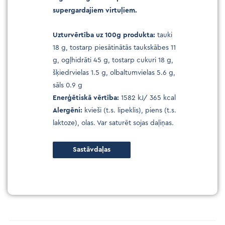
supergardajiem virtuļiem.
Uzturvērtība uz 100g produkta:
tauki
18 g, tostarp piesātinātās taukskābes 11
g, ogļhidrāti 45 g, tostarp cukuri 18 g,
šķiedrvielas 1.5 g, olbaltumvielas 5.6 g,
sāls 0.9 g
Enerģētiskā vērtība:
1582 kJ/ 365 kcal
Alergēni:
kvieši (t.s. lipeklis), piens (t.s.
laktoze), olas. Var saturēt sojas daļiņas.
Sastāvdaļas