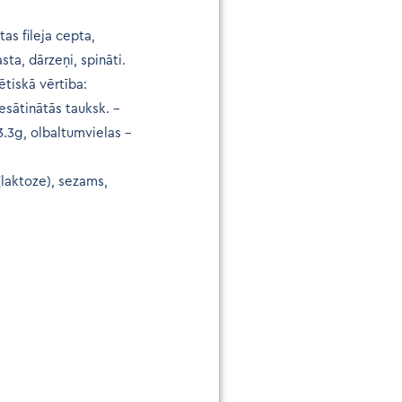
tas fileja cepta,
asta, dārzeņi, spināti.
ētiskā vērtība:
iesātinātās tauksk. –
 3.3g, olbaltumvielas –
 (laktoze), sezams,