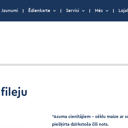
Jaunumi
Ēdienkarte
Servisi
Mēs
Lojal
fileju
“Asuma cienītājiem – sēklu maize ar sul
piešķirta dzirkstoša čili nots.