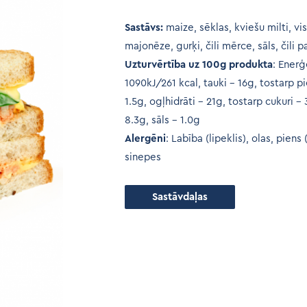
Sastāvs:
maize, sēklas, kviešu milti, vis
majonēze, gurķi, čili mērce, sāls, čili p
Uzturvērtība uz 100g produkta
: Enerģ
1090kJ/261 kcal, tauki – 16g, tostarp p
1.5g, ogļhidrāti – 21g, tostarp cukuri –
8.3g, sāls – 1.0g
Alergēni
: Labība (lipeklis), olas, piens
sinepes
Sastāvdaļas