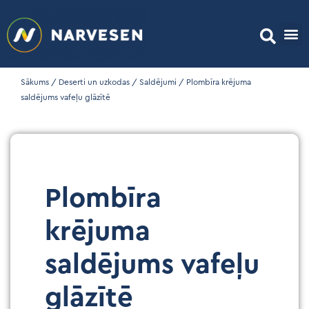
Sākums
/
Deserti un uzkodas
/
Saldējumi
/ Plombīra krējuma
saldējums vafeļu glāzītē
Plombīra
krējuma
saldējums vafeļu
glāzītē