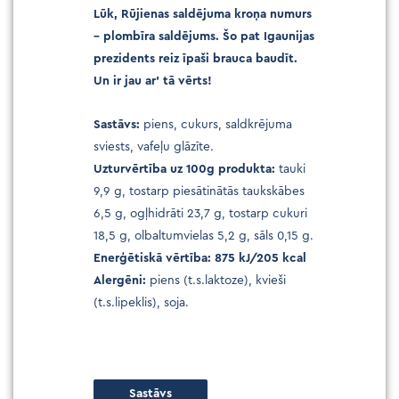
Lūk, Rūjienas saldējuma kroņa numurs
– plombīra saldējums. Šo pat Igaunijas
prezidents reiz īpaši brauca baudīt.
Un ir jau ar’ tā vērts!
Sastāvs:
piens, cukurs, saldkrējuma
sviests, vafeļu glāzīte.
Uzturvērtība uz 100g produkta:
tauki
9,9 g, tostarp piesātinātās taukskābes
6,5 g, ogļhidrāti 23,7 g, tostarp cukuri
18,5 g, olbaltumvielas 5,2 g, sāls 0,15 g.
Enerģētiskā vērtība: 875 kJ/205 kcal
Alergēni:
piens (t.s.laktoze), kvieši
(t.s.lipeklis), soja.
Sastāvs