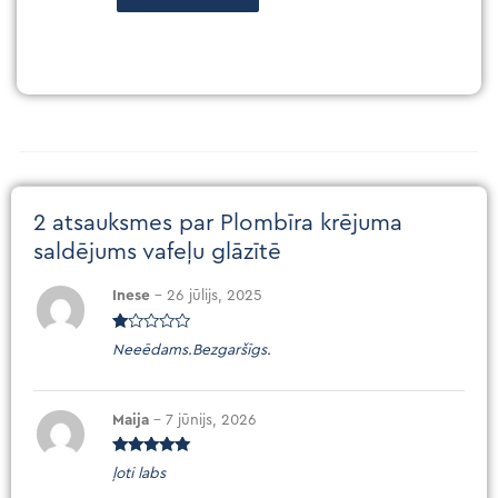
2 atsauksmes par
Plombīra krējuma
saldējums vafeļu glāzītē
Inese
–
26 jūlijs, 2025
N
Neeēdams.Bezgaršīgs.
ov
ēr
tēt
s
ar
Maija
–
7 jūnijs, 2026
1
no
5
Novērtēts
ļoti labs
ar
5
no 5