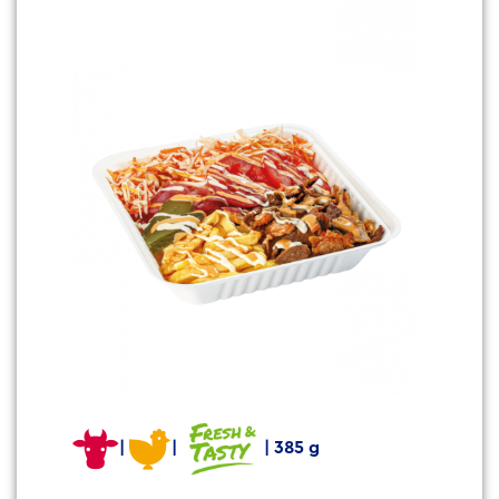
|
|
| 385 g