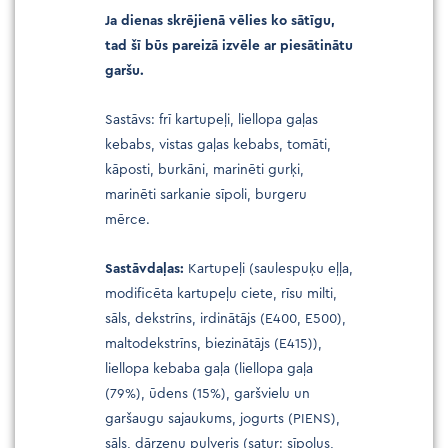
Ja dienas skrējienā vēlies ko sātīgu,
tad šī būs pareizā izvēle ar piesātinātu
garšu.
Sastāvs: frī kartupeļi, liellopa gaļas
kebabs, vistas gaļas kebabs, tomāti,
kāposti, burkāni, marinēti gurķi,
marinēti sarkanie sīpoli, burgeru
mērce.
Sastāvdaļas:
Kartupeļi (saulespuķu eļļa,
modificēta kartupeļu ciete, rīsu milti,
sāls, dekstrīns, irdinātājs (E400, E500),
maltodekstrīns, biezinātājs (E415)),
liellopa kebaba gaļa (liellopa gaļa
(79%), ūdens (15%), garšvielu un
garšaugu sajaukums, jogurts (PIENS),
sāls, dārzeņu pulveris (satur: sīpolus,