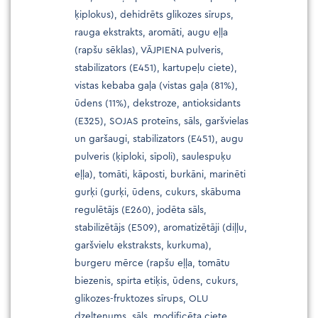
ķiplokus), dehidrēts glikozes sīrups,
rauga ekstrakts, aromāti, augu eļļa
(rapšu sēklas), VĀJPIENA pulveris,
stabilizators (E451), kartupeļu ciete),
vistas kebaba gaļa (vistas gaļa (81%),
ūdens (11%), dekstroze, antioksidants
(E325), SOJAS proteīns, sāls, garšvielas
un garšaugi, stabilizators (E451), augu
pulveris (ķiploki, sīpoli), saulespuķu
eļļa), tomāti, kāposti, burkāni, marinēti
gurķi (gurķi, ūdens, cukurs, skābuma
regulētājs (E260), jodēta sāls,
stabilizētājs (E509), aromatizētāji (diļļu,
garšvielu ekstraksts, kurkuma),
burgeru mērce (rapšu eļļa, tomātu
biezenis, spirta etiķis, ūdens, cukurs,
glikozes-fruktozes sīrups, OLU
dzeltenums, sāls, modificēta ciete,