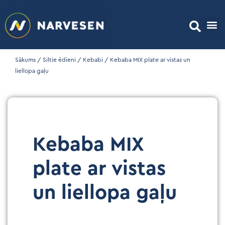
Sākums
/
Siltie ēdieni
/
Kebabi
/ Kebaba MIX plate ar vistas un
liellopa gaļu
Kebaba MIX
plate ar vistas
un liellopa gaļu