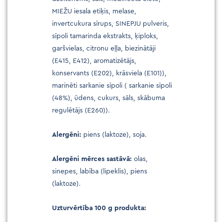
MIEŽU iesala etiķis, melase,
invertcukura sīrups, SINEPJU pulveris,
sīpoli tamarinda ekstrakts, ķiploks,
garšvielas, citronu eļļa, biezinātāji
(E415, E412), aromatizētājs,
konservants (E202), krāsviela (E101)),
marinēti sarkanie sīpoli ( sarkanie sīpoli
(48%), ūdens, cukurs, sāls, skābuma
regulētājs (E260)).
Alergēni:
piens (laktoze), soja.
Alergēni mērces sastāvā:
olas,
sinepes, labība (lipeklis), piens
(laktoze).
Uzturvērtība 100 g produkta: