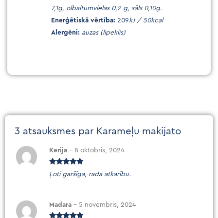
7,1g, olbaltumvielas 0,2 g, sāls 0,10g.
Enerģētiskā vērtība:
209
kJ / 50kcal
Alergēni:
auzas (lipeklis)
3 atsauksmes par
Karameļu makijato
Kerija
–
8 oktobris, 2024
Novērtēts
Ļoti garšīga, rada atkarību.
ar
5
no 5
Madara
–
5 novembris, 2024