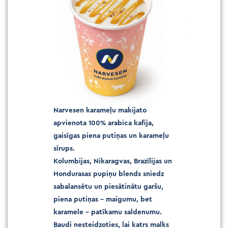
Narvesen karameļu makijato
apvienota 100% arabica kafija,
gaisīgas piena putiņas un karameļu
sīrups.
Kolumbijas, Nikaragvas, Brazīlijas un
Hondurasas pupiņu blends sniedz
sabalansētu un piesātinātu garšu,
piena putiņas – maigumu, bet
karamele – patīkamu saldenumu.
Baudi nesteidzoties, lai katrs malks