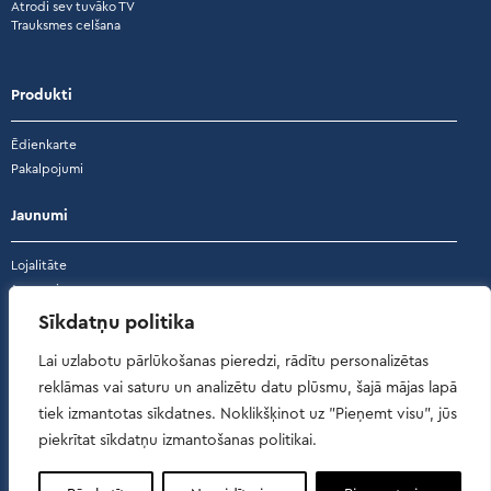
Atrodi sev tuvāko TV
Trauksmes celšana
Produkti
Ēdienkarte
Pakalpojumi
Jaunumi
Lojalitāte
Jaunumi
Akcijas
Sīkdatņu politika
Atsauksmes
Lai uzlabotu pārlūkošanas pieredzi, rādītu personalizētas
reklāmas vai saturu un analizētu datu plūsmu, šajā mājas lapā
Atsauksmes
tiek izmantotas sīkdatnes. Noklikšķinot uz "Pieņemt visu", jūs
piekrītat sīkdatņu izmantošanas politikai.