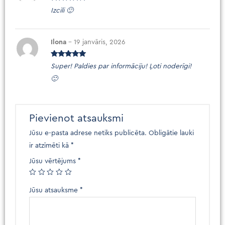
Novērtēts
Izcili 🙂
ar
5
no 5
Ilona
–
19 janvāris, 2026
Novērtēts
Super! Paldies par informāciju! Ļoti noderīgi!
ar
5
no 5
🙂
Pievienot atsauksmi
Jūsu e-pasta adrese netiks publicēta.
Obligātie lauki
ir atzīmēti kā
*
Jūsu vērtējums
*
Jūsu atsauksme
*