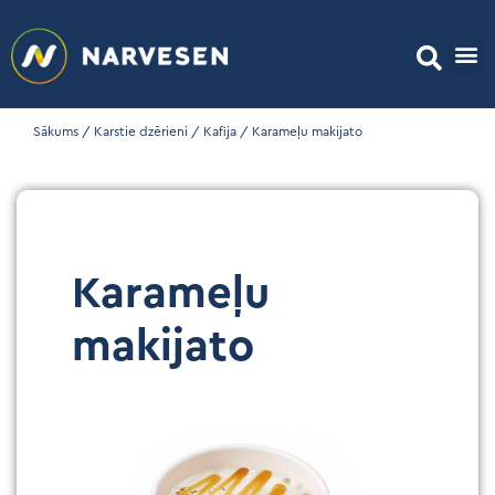
Sākums
/
Karstie dzērieni
/
Kafija
/ Karameļu makijato
Karameļu
makijato