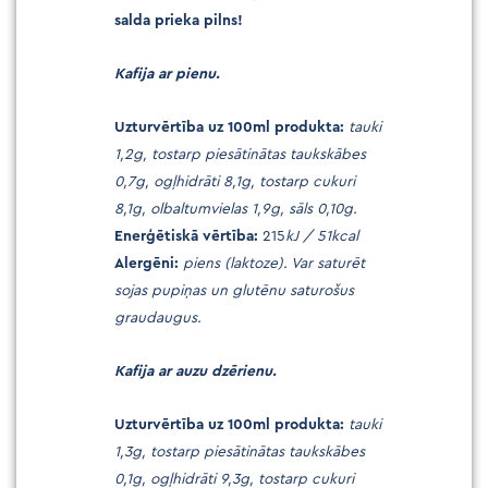
salda prieka pilns!
Kafija ar pienu.
Uzturvērtība uz 100ml produkta:
tauki
1,2g, tostarp piesātinātas taukskābes
0,7g, ogļhidrāti 8,1g, tostarp cukuri
8,1g, olbaltumvielas 1,9g, sāls 0,10g.
Enerģētiskā vērtība:
215
kJ / 51kcal
Alergēni:
piens (laktoze). Var saturēt
sojas pupiņas un glutēnu saturošus
graudaugus.
Kafija ar auzu dzērienu.
Uzturvērtība uz 100ml produkta:
tauki
1,3g, tostarp piesātinātas taukskābes
0,1g, ogļhidrāti 9,3g, tostarp cukuri