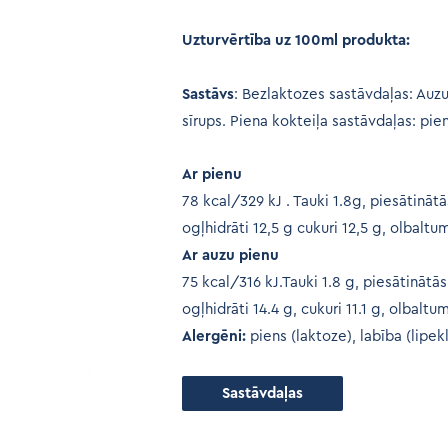
Uzturvērtība uz 100ml produkta:
Sastāvs
: Bezlaktozes sastāvdaļas: Auz
sīrups. Piena kokteiļa sastāvdaļas: pie
Ar pienu
78 kcal/329 kJ . Tauki 1.8g, piesātināt
ogļhidrāti 12,5 g cukuri 12,5 g, olbaltum
Ar auzu pienu
75 kcal/316 kJ.Tauki 1.8 g, piesātinātā
ogļhidrāti 14.4 g, cukuri 11.1 g, olbaltum
Alergēni:
piens (laktoze), labība (lipekl
Sastāvdaļas