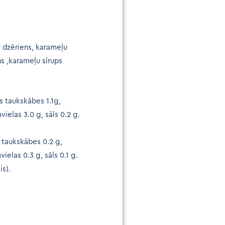
u dzēriens, karameļu
ns ,karameļu sīrups
ās taukskābes 1.1g,
vielas 3.0 g, sāls 0.2 g.
s taukskābes 0.2 g,
vielas 0.3 g, sāls 0.1 g.
is).