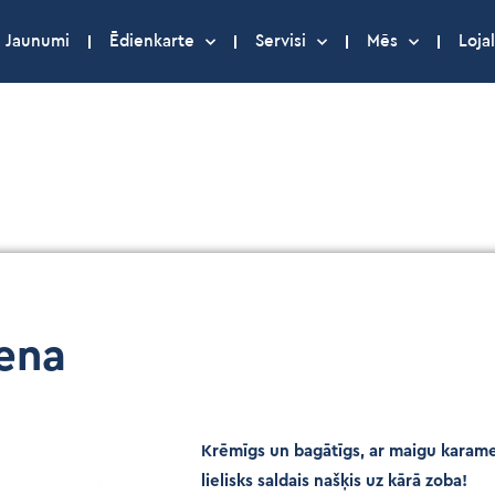
Jaunumi
Ēdienkarte
Servisi
Mēs
Lojal
iena
Krēmīgs un bagātīgs, ar maigu karame
lielisks saldais našķis uz kārā zoba!