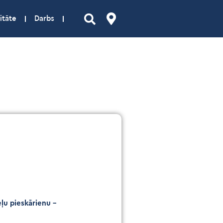
itāte
Darbs
ļu pieskārienu –