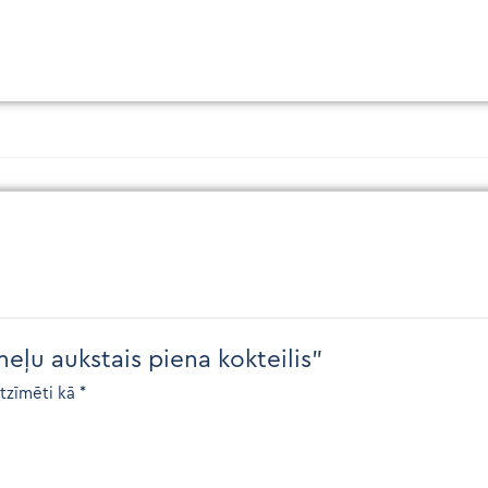
eļu aukstais piena kokteilis”
atzīmēti kā
*