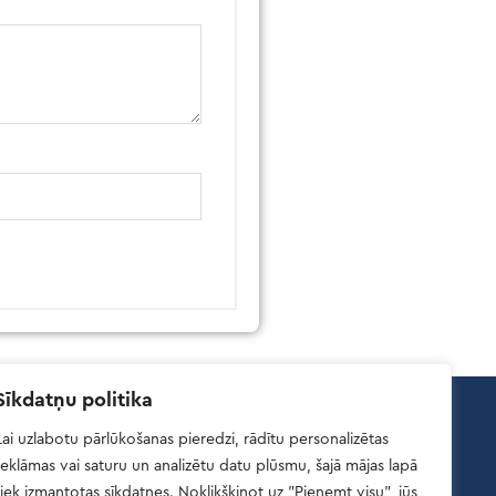
Sīkdatņu politika
Lai uzlabotu pārlūkošanas pieredzi, rādītu personalizētas
Atsauksmes
reklāmas vai saturu un analizētu datu plūsmu, šajā mājas lapā
tiek izmantotas sīkdatnes. Noklikšķinot uz "Pieņemt visu", jūs