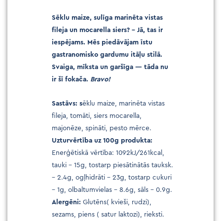
Sēklu maize, sulīga marinēta vistas
fileja un mocarella siers? – Jā, tas ir
iespējams.
Mēs piedāvājam īstu
gastranomisko gardumu itāļu stilā.
Svaiga, mīksta un garšīga — tāda nu
ir šī fokača.
Bravo!
Sastāvs: s
ēklu maize, marinēta vistas
fileja, tomāti, siers mocarella,
majonēze, spināti, pesto mērce.
Uzturvērtība uz 100g produkta:
Enerģētiskā vērtība: 1092kJ/261kcal,
tauki – 15g, tostarp piesātinātās tauksk.
– 2.4g, ogļhidrāti – 23g, tostarp cukuri
– 1g, olbaltumvielas – 8.6g, sāls – 0.9g.
Alergēni:
Glutēns( kvieši, rudzi),
sezams, piens ( satur laktozi), rieksti.