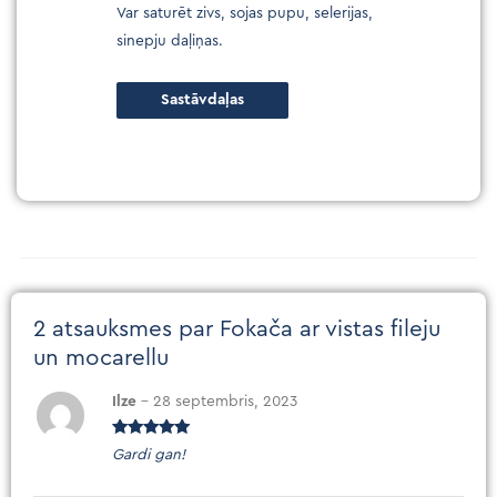
Var saturēt zivs, sojas pupu, selerijas,
sinepju daļiņas.
Sastāvdaļas
2 atsauksmes par
Fokača ar vistas fileju
un mocarellu
Ilze
–
28 septembris, 2023
Novērtēts
Gardi gan!
ar
5
no 5