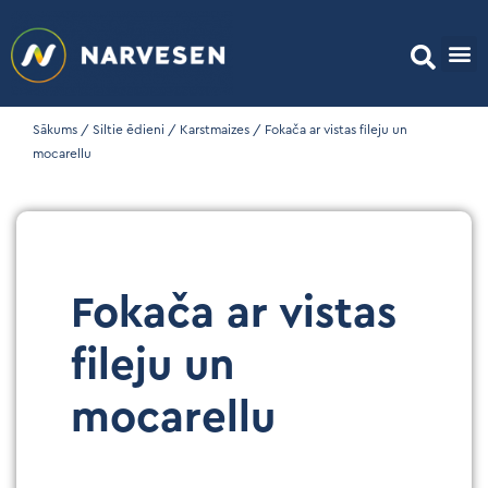
Sākums
/
Siltie ēdieni
/
Karstmaizes
/ Fokača ar vistas fileju un
mocarellu
Fokača ar vistas
fileju un
mocarellu