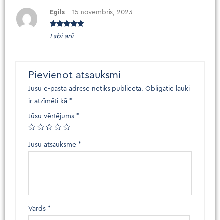
Egils
–
15 novembris, 2023
Novērtēts
Labi arii
ar
5
no 5
Pievienot atsauksmi
Jūsu e-pasta adrese netiks publicēta.
Obligātie lauki
ir atzīmēti kā
*
Jūsu vērtējums
*
Jūsu atsauksme
*
Vārds
*