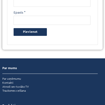
Epasts
*
Par mums
Par uzņēmumu
Kontakti
Atrodi sev tuvāko TV
Trauksmes celšana