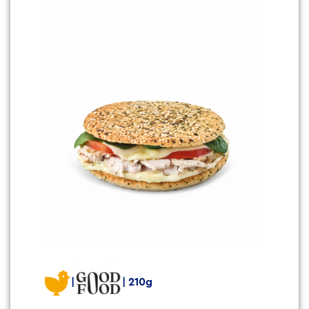
|
| 21
0g