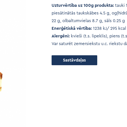
Uzturvērtība uz 100g produkta:
tauki 
piesātinātās taukskābes 4.5 g, ogļhidrā
22 g, olbaltumvielas 8.7 g, sāls 0.25 g
Enerģētiskā vērtība:
1238 kJ/ 295 kcal
Alergēni:
kvieši (t.s. lipeklis), piens (t.
Var saturēt zemersiekstu u.c. riekstu d
Sastāvdaļas