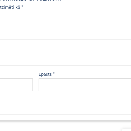
atzīmēti kā
*
Epasts
*