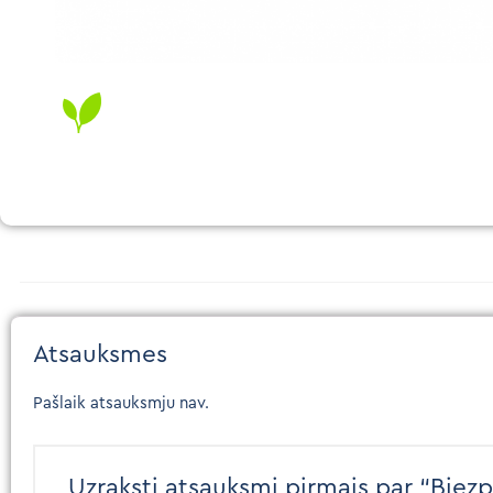
Atsauksmes
Pašlaik atsauksmju nav.
Uzraksti atsauksmi pirmais par “Biez