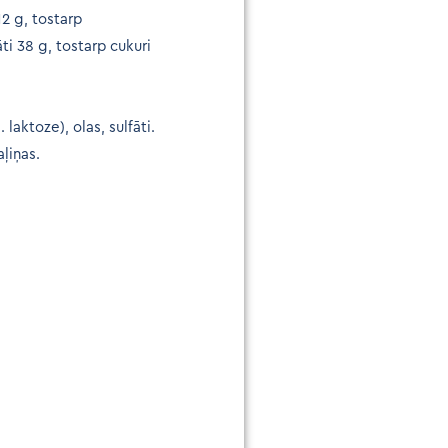
12 g, tostarp
ti 38 g, tostarp cukuri
s. laktoze), olas, sulfāti.
aļiņas.