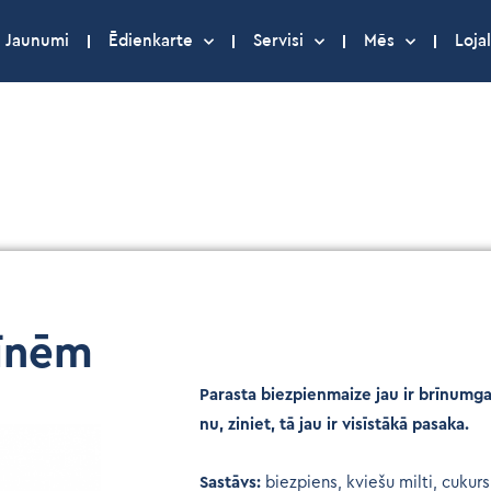
Jaunumi
Ēdienkarte
Servisi
Mēs
Lojal
zīnēm
Parasta biezpienmaize jau ir brīnumga
nu, ziniet, tā jau ir visīstākā pasaka.
Sastāvs:
biezpiens, kviešu milti, cukurs