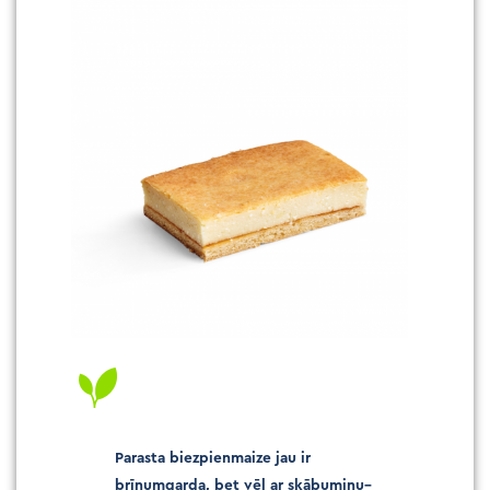
Parasta biezpienmaize jau ir
brīnumgarda, bet vēl ar skābumiņu–