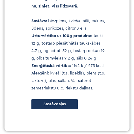
nu, ziniet, viss līdzsvarā.
Sastāvs:
biezpiens, kviešu milti, cukurs,
ūdens, aprikozes, citronu eļļa.
Uzturvērtība uz 100g produkta:
tauki
12 g, tostarp piesātinātās taukskābes
4.7 g, ogļhidrāti 32 g, tostarp cukuri 19
g, olbaltumvielas 9.2 g, sāls 0.24 g
Enerģētiskā vērtība:
1144 kJ/ 273 kcal
Alergēni:
kvieši (t.s. lipeklis), piens (t.s.
laktoze), olas, sulfāti. Var saturēt
zemesriekstu u.c. riekstu daļiņas.
Sastāvdaļas