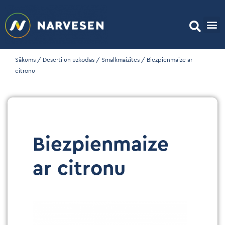
Sākums
/
Deserti un uzkodas
/
Smalkmaizītes
/ Biezpienmaize ar
citronu
Biezpienmaize
ar citronu