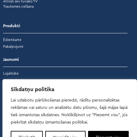
Atrodi sev tuvāko TV
Trauksmes celšana
Produkti
Ēdienkarte
Pakalpojumi
Jaunumi
Lojalitāte
Jaunumi
Akcijas
Sīkdatņu politika
Atsauksmes
Lai uzlabotu pārlūkošanas pieredzi, rādītu personalizētas
reklāmas vai saturu un analizētu datu plūsmu, šajā mājas lapā
Atsauksmes
tiek izmantotas sīkdatnes. Noklikšķinot uz "Pieņemt visu", jūs
piekrītat sīkdatņu izmantošanas politikai.