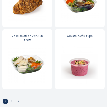
Zaļie salāti ar vistu un
Aukstā biešu zupa
sieru
1
2
→