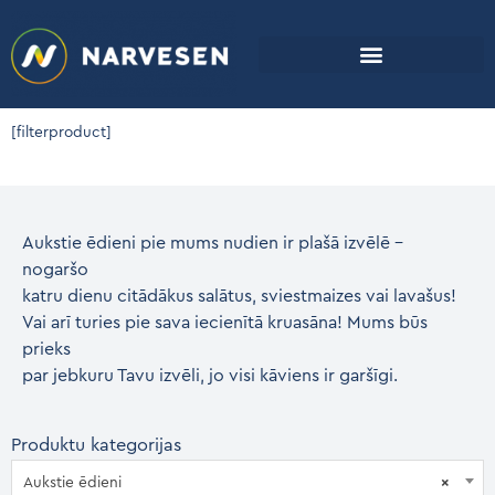
[filterproduct]
Aukstie ēdieni pie mums nudien ir plašā izvēlē –
nogaršo
katru dienu citādākus salātus, sviestmaizes vai lavašus!
Vai arī turies pie sava iecienītā kruasāna! Mums būs
prieks
par jebkuru Tavu izvēli, jo visi kāviens ir garšīgi.
Produktu kategorijas
Aukstie ēdieni
×