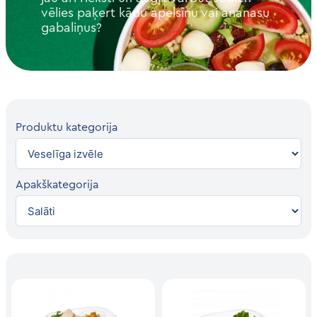
vēlies paķert kādu apelsīnu vai ananasu
gabaliņus?
Produktu kategorija
Apakškategorija