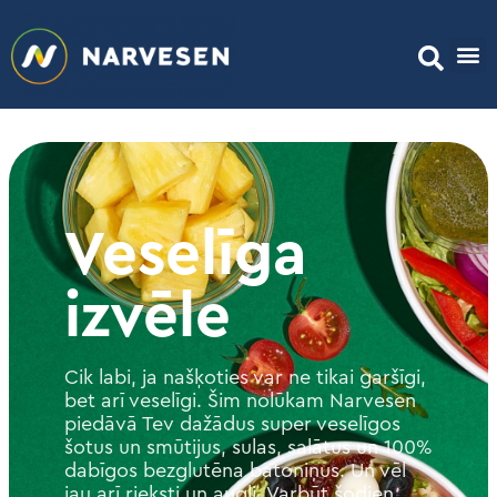
Veselīga
izvēle
Cik labi, ja našķoties var ne tikai garšīgi,
bet arī veselīgi. Šim nolūkam Narvesen
piedāvā Tev dažādus super veselīgos
šotus un smūtijus, sulas, salātus un 100%
dabīgos bezglutēna batoniņus. Un vēl
jau arī rieksti un augļi. Varbūt šodien