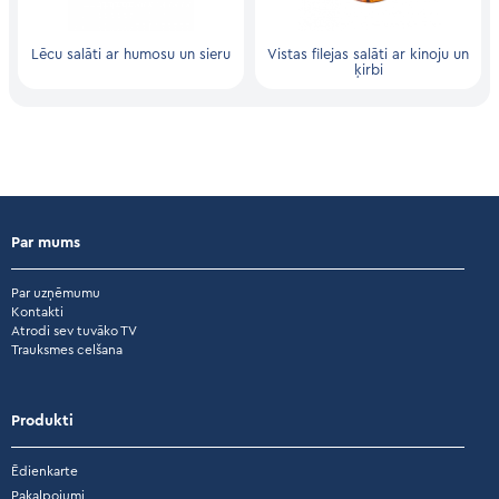
Lēcu salāti ar humosu un sieru
Vistas filejas salāti ar kinoju un
ķirbi
Par mums
Par uzņēmumu
Kontakti
Atrodi sev tuvāko TV
Trauksmes celšana
Produkti
Ēdienkarte
Pakalpojumi