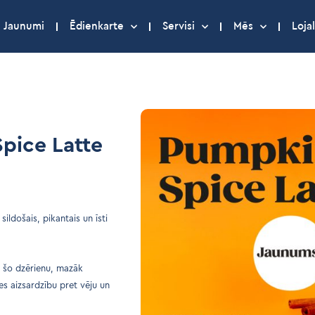
Jaunumi
Ēdienkarte
Servisi
Mēs
Lojal
Spice Latte
ldošais, pikantais un īsti
ši šo dzērienu, mazāk
es aizsardzību pret vēju un