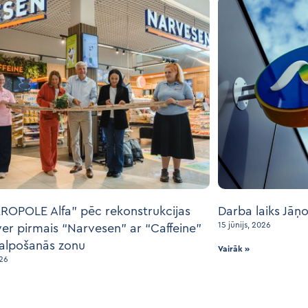
ROPOLE Alfa” pēc rekonstrukcijas
Darba laiks Jāņ
15 jūnijs, 2026
ver pirmais “Narvesen” ar “Caffeine”
alpošanās zonu
Vairāk »
026