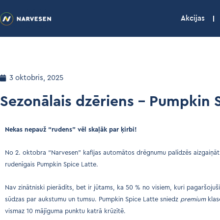
Akcijas
3 oktobris, 2025
Sezonālais dzēriens – Pumpkin 
Nekas nepauž “rudens” vēl skaļāk par ķirbi!
No 2. oktobra “Narvesen” kafijas automātos drēgnumu palīdzēs aizgaiņāt si
rudenīgais Pumpkin Spice Latte.
Nav zinātniski pierādīts, bet ir jūtams, ka 50 % no visiem, kuri pagaršoju
sūdzas par aukstumu un tumsu. Pumpkin Spice Latte sniedz
premium
klas
vismaz 10 mājīguma punktu katrā krūzītē.