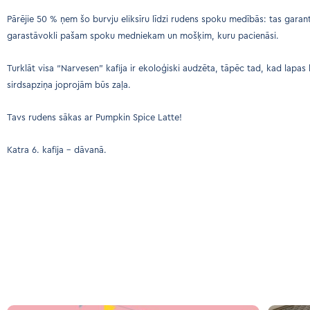
Pārējie 50 % ņem šo burvju eliksīru līdzi rudens spoku medībās: tas gara
garastāvokli pašam spoku medniekam un mošķim, kuru pacienāsi.
Turklāt visa “Narvesen” kafija ir ekoloģiski audzēta, tāpēc tad, kad lapas 
sirdsapziņa joprojām būs zaļa.
Tavs rudens sākas ar Pumpkin Spice Latte!
Katra 6. kafija – dāvanā.