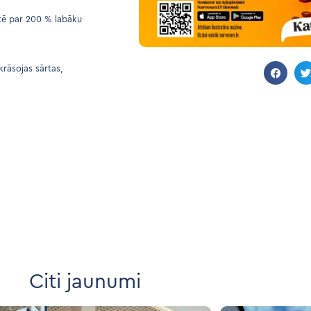
ntē par 200 % labāku
krāsojas sārtas,
Citi jaunumi