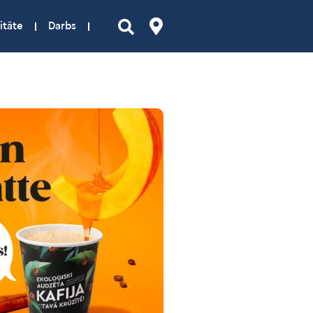
itāte
Darbs