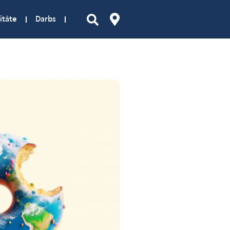
itāte
Darbs