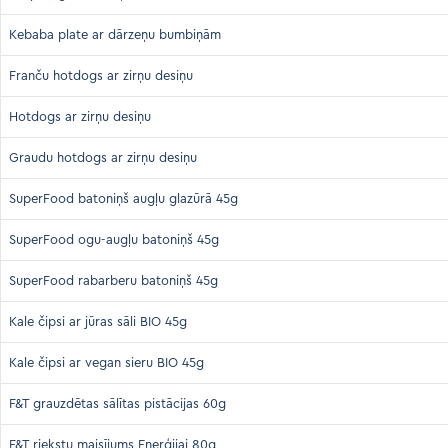
Kebaba plate ar dārzeņu bumbiņām
Franču hotdogs ar zirņu desiņu
Hotdogs ar zirņu desiņu
Graudu hotdogs ar zirņu desiņu
SuperFood batoniņš augļu glazūrā 45g
SuperFood ogu-augļu batoniņš 45g
SuperFood rabarberu batoniņš 45g
Kale čipsi ar jūras sāli BIO 45g
Kale čipsi ar vegan sieru BIO 45g
F&T grauzdētas sālītas pistācijas 60g
F&T riekstu maisījums Enerģijai 80g