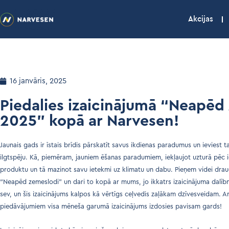
Akcijas
16 janvāris, 2025
Piedalies izaicinājumā “Neapēd
2025” kopā ar Narvesen!
Jaunais gads ir īstais brīdis pārskatīt savus ikdienas paradumus un ieviest 
ilgtspēju. Kā, piemēram, jauniem ēšanas paradumiem, iekļaujot uzturā pēc i
produktu un tā mazinot savu ietekmi uz klimatu un dabu. Pieņem videi drau
“Neapēd zemeslodi” un dari to kopā ar mums, jo ikkatrs izaicinājuma dalībn
sev, un šis izaicinājums kalpos kā vērtīgs ceļvedis zaļākam dzīvesveidam. A
piedāvājumiem visa mēneša garumā izaicinājums izdosies pavisam gards!