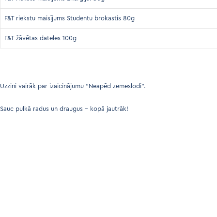
F&T riekstu maisījums Studentu brokastis 80g
F&T žāvētas dateles 100g
Uzzini vairāk par izaicinājumu
“Neapēd zemeslodi”.
Sauc pulkā radus un draugus – kopā jautrāk!