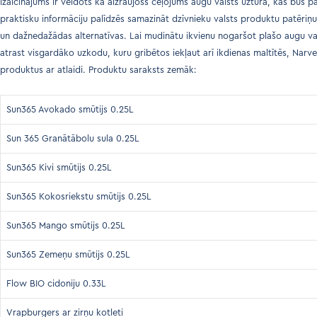
Izaicinājums ir veidots kā aizraujošs ceļojums augu valsts uzturā, kas būs 
praktisku informāciju palīdzēs samazināt dzīvnieku valsts produktu patēriņu,
un dažnedažādas alternatīvas. Lai mudinātu ikvienu nogaršot plašo augu va
atrast visgardāko uzkodu, kuru gribētos iekļaut arī ikdienas maltītēs, Nar
produktus ar atlaidi. Produktu saraksts zemāk:
Sun365 Avokado smūtijs 0.25L
Sun 365 Granātābolu sula 0.25L
Sun365 Kivi smūtijs 0.25L
Sun365 Kokosriekstu smūtijs 0.25L
Sun365 Mango smūtijs 0.25L
Sun365 Zemeņu smūtijs 0.25L
Flow BIO cidoniju 0.33L
Vrapburgers ar zirņu kotleti