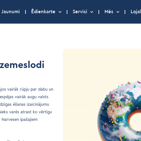
Jaunumi
Ēdienkarte
Servisi
Mēs
Lojal
 zemeslodi
tajos vairāk rūpju par dabu un
espējas vairāk augu valsts
dzīgas ēšanas izaicinājumu
ieks varēs atrast ko vērtīgu
r Narvesen īpašajiem