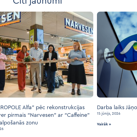
Citi jaunumi
ROPOLE Alfa” pēc rekonstrukcijas
Darba laiks Jāņ
15 jūnijs, 2026
ver pirmais “Narvesen” ar “Caffeine”
alpošanās zonu
Vairāk »
026