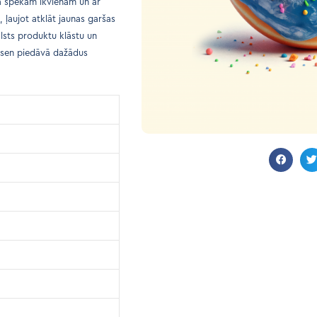
pa spēkam ikvienam un ar
 ļaujot atklāt jaunas garšas
lsts produktu klāstu un
vesen piedāvā dažādus