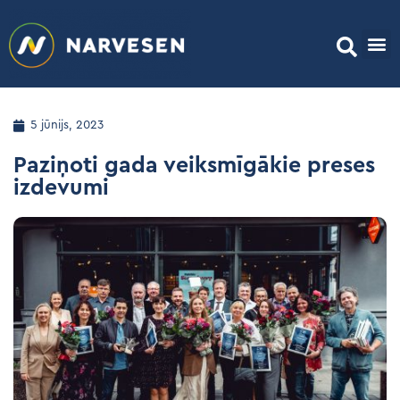
5 jūnijs, 2023
Paziņoti gada veiksmīgākie preses
izdevumi