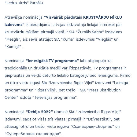
“Ledus sirds” žurnālu.
Atsevišķa nominācija
“Visvairāk pārdotais KRUSTVĀRDU MĪKLU
izdevums”
ir pierādījums Latvijas iedzīvotāju lielajai interesei par
krustvārdu mīklām: pirmajā vietā ir SIA “Žurnāls Santa” izdevums
“Mezgls”, aiz sevis atstājot SIA “Kuma” izdevumus “Vieglās” un
“Kūmiņš” .
Nominācijā
“Ienesīgākā TV programma”
labi atspoguļo kā
tradicionālie un drukātie mediji var līdzpastāvēt. TV programmas ir
pieprasītas un veido ceturto lielāko kategoriju pēc ienesīguma. Pirmo
un otro vietu iegūst SIA “Izdevniecība Rīgas Viļņi” izdevumi “Laimīgā
programma” un “Rīgas Viļņi”, bet trešo – SIA “Press Distribution
Center” izdotā “Televīzijas programma”.
Nominācijā
“Debija 2022”
dominē SIA “Izdevniecība Rīgas Viļņi”
izdevumi, sadalot visās trīs vietas: pirmajā ir “Dzīvesstāsti”, bet
attiecīgi otro un trešo vietu ieguva “Сканворды-cборник” un
“Суперсборник сканвордов”.