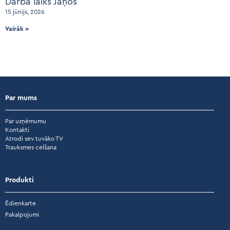
Darba laiks Jāņos
15 jūnijs, 2026
Vairāk »
Par mums
Par uzņēmumu
Kontakti
Atrodi sev tuvāko TV
Trauksmes celšana
Produkti
Ēdienkarte
Pakalpojumi