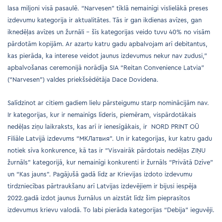
lasa miljoni visā pasaulē. “Narvesen” tīklā nemainīgi vislielākā preses
izdevumu kategorija ir aktualitātes. Tās ir gan ikdienas avīzes, gan
iknedēļas avīzes un žurnāli – šīs kategorijas veido tuvu 40% no visām
pārdotām kopijām. Ar azartu katru gadu apbalvojam arī debitantus,
kas pierāda, ka interese veidot jaunus izdevumus nekur nav zudusi,”
apbalvošanas ceremonijā norādīja SIA “Reitan Convenience Latvia”
(“Narvesen”) valdes priekšsēdētāja Dace Dovidena.
Salīdzinot ar citiem gadiem lielu pārsteigumu starp nominācijām nav.
Ir kategorijas, kur ir nemainīgs līderis, piemēram, vispārdotākais
nedēļas ziņu laikraksts, kas arī ir ienesīgākais, ir NORD PRINT OŪ
Filiāle Latvijā izdevums “MKЛатвия”. Un ir kategorijas, kur katru gadu
notiek sīva konkurence, kā tas ir “Visvairāk pārdotais nedēļas ZIŅU
žurnāls” kategorijā, kur nemainīgi konkurenti ir žurnāls “Privātā Dzīve”
un “Kas jauns”. Pagājušā gadā līdz ar Krievijas izdoto izdevumu
tirdzniecības pārtraukšanu arī Latvijas izdevējiem ir bijusi iespēja
2022.gadā izdot jaunus žurnālus un aizstāt līdz šim pieprasītos
izdevumus krievu valodā. To labi pierāda kategorijas “Debija” ieguvēji.