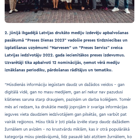
2. jūnijā ikgadējā Latvijas drukāto mediju izdevēju apbalvošanas
pasākumā “Preses Dienas 2023” vadošie preses tirdzniecības un
izplatīšanas uzņēmumi “Narvesen” un “Preses Serviss” sveica
Latvijas iedzīvotāju 2022. gada iecienītākos preses izdevumus.
Uzvarētāji tika apbalvoti 12 nominācijās, ņemot vērā mediju
iznākšanas periodiku, pārdošanas rādītājus un tematiku.
“Mūsdienās informāciju iegūstam daudz un dažādos veidos – gan
digitālā vidē, gan no masu medijiem, gan arī nekur nav pazudusi
klātienes saruna starp draugiem, paziņām un darba kolēģiem. Tomēr
mēs arī redzam, ka drukātie mediji joprojām ir svarīga informācijas
ieguves vieta daudziem iedzīvotājiem gan pilsētās, gan varbūt pat
vairāk reģionos. Mūsu tīklā ir ļoti plaša izvēle starp daudz dažādiem
žurnāliem un avīzēm – no krustvārdu mīklām, kas ir otrā populārākā
kategorija mūsu piedāvājumā, līdz pasaulē labi atzītiem žurnāliem, ko