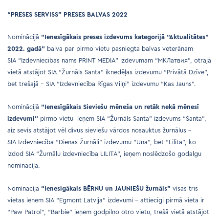
“PRESES SERVISS” PRESES BALVAS 2022
Nominācijā
“Ienesīgākais preses izdevums kategorijā “Aktualitātes”
2022. gadā”
balva par pirmo vietu pasniegta balvas veterānam
SIA “Izdevniecības nams PRINT MEDIA” izdevumam “MKЛатвия”, otrajā
vietā atstājot SIA “Žurnāls Santa” iknedēļas izdevumu “Privātā Dzīve”,
bet trešajā – SIA “Izdevniecība Rīgas Viļņi” izdevumu “Kas Jauns”.
Nominācijā
“Ienesīgākais Sieviešu mēneša un retāk nekā mēnesī
izdevumi”
pirmo vietu ieņem SIA “Žurnāls Santa” izdevums “Santa”,
aiz sevis atstājot vēl divus sieviešu vārdos nosauktus žurnālus –
SIA Izdevniecība “Dienas Žurnāli” izdevumu “Una”, bet “Lilita”, ko
izdod SIA “Žurnālu izdevniecība LILITA”, ieņem noslēdzošo godalgu
nominācijā.
Nominācijā
“Ienesīgākais BĒRNU un JAUNIEŠU žurnāls”
visas trīs
vietas ieņem SIA “Egmont Latvija” izdevumi – attiecīgi pirmā vieta ir
“Paw Patrol”, “Barbie” ieņem godpilno otro vietu, trešā vietā atstājot