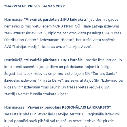
“NARVESEN” PRESES BALVAS 2022
Nominācijā
“Visvairāk pārdotais ZIŅU laikraksts”
jau desmit gadus
nemainīgi pirmo vietu ieņem NORD PRINT OŪ Filiāle Latvijā izdevums
“MKЛатвия” (krievu val.),
diploms par otro vietu pasniegts SIA ”Press
Distribution Center” izdevumam “Вести”, bet trešo vietu saņēmis
A/S “Latvijas Mediji” ikdienas avīze “Latvijas Avīze”.
Nominācijā
“Visvairāk pārdotais ZIŅU žurnāls”
pastāv liela intriga, jo
konkurenti sacenšas jau gadiem un pārdošanas apjomi ir līdzīgi.
Šogad tas labāk izdevies un pirmo vietu ieņem SIA “Žurnāls Santa”
iknedēļas izdevums “Privātā Dzīve”, aiz sevis atstājot SIA “Izdevniecība
Rīgas Viļņi” izdevumu “Kas Jauns” un trešās vietas ieguvēju SIA
“Mediju Nams” žurnālu “Vakara Ziņas”.
Nominācijas
“
Visvairāk pārdotais REĢIONĀLAIS LAIKRAKSTS
”
saraksts ir plašs un ietver lielu Latvijas teritoriju. Reģionālie izdevumi
ir ļoti populāri savā pilsētā vai rajonā un nereti ir visvairāk pirktie