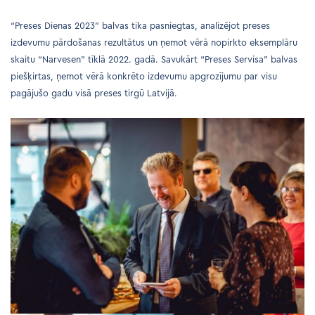
“Preses Dienas 2023” balvas tika pasniegtas, analizējot preses
izdevumu pārdošanas rezultātus un ņemot vērā nopirkto eksemplāru
skaitu “Narvesen” tīklā 2022. gadā. Savukārt “Preses Servisa” balvas
piešķirtas, ņemot vērā konkrēto izdevumu apgrozījumu par visu
pagājušo gadu visā preses tirgū Latvijā.