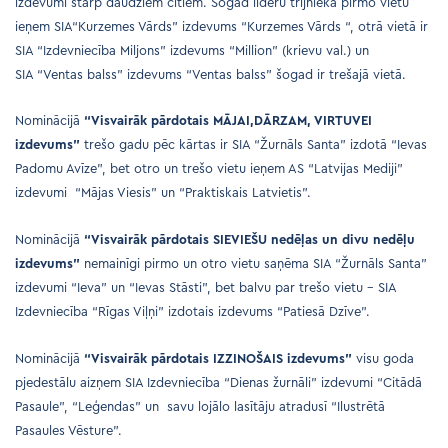
izdevumi starp daudziem citiem. Šogad līderu trijnieka pirmo vietu
ieņem SIA“Kurzemes Vārds” izdevums “Kurzemes Vārds “, otrā vietā ir
SIA “Izdevniecība Miljons” izdevums “Million” (krievu val.) un
SIA “Ventas balss” izdevums “Ventas balss” šogad ir trešajā vietā.
Nominācijā
“Visvairāk pārdotais MĀJAI,DĀRZAM, VIRTUVEI
izdevums”
trešo gadu pēc kārtas ir SIA “Žurnāls Santa” izdotā “Ievas
Padomu Avīze”, bet otro un trešo vietu ieņem AS “Latvijas Mediji”
izdevumi “Mājas Viesis” un “Praktiskais Latvietis”.
Nominācijā
“Visvairāk pārdotais SIEVIEŠU nedēļas un divu nedēļu
izdevums”
nemainīgi pirmo un otro vietu saņēma SIA “Žurnāls Santa”
izdevumi “Ieva” un “Ievas Stāsti”, bet balvu par trešo vietu – SIA
Izdevniecība “Rīgas Viļņi” izdotais izdevums “Patiesā Dzīve”.
Nominācijā
“Visvairāk pārdotais IZZINOŠAIS izdevums”
visu goda
pjedestālu aizņem SIA Izdevniecība “Dienas žurnāli” izdevumi “Citādā
Pasaule”, “Leģendas” un savu lojālo lasītāju atradusī “Ilustrētā
Pasaules Vēsture”.