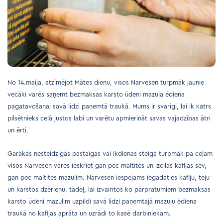
No 14.maija, atzīmējot Mātes dienu, visos Narvesen turpmāk jaunie
vecāki varēs saņemt bezmaksas karsto ūdeni mazuļa ēdiena
pagatavošanai savā līdzi paņemtā traukā. Mums ir svarīgi, lai ik katrs
pilsētnieks ceļā justos labi un varētu apmierināt savas vajadzības ātri
un ērti.
Garākās nesteidzīgās pastaigās vai ikdienas steigā turpmāk pa ceļam
visos Narvesen varēs ieskriet gan pēc maltītes un izcilas kafijas sev,
gan pēc maltītes mazulim. Narvesen iespējams iegādāties kafiju, tēju
un karstos dzērienu, tādēļ, lai izvairītos ko pārpratumiem bezmaksas
karsto ūdeni mazulim uzpildi savā līdzi paņemtajā mazuļu ēdiena
traukā no kafijas aprāta un uzrādi to kasē darbiniekam.