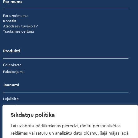
Par mums
Par uzņēmumu
Kontakti
Atrodi sev tuvāko TV
Trauksmes celšana
Produkti
Ēdienkarte
Pakalpojumi
Jaunumi
Lojalitāte
Jaunumi
Akcijas
Sīkdatņu politika
Atsauksmes
Lai uzlabotu pārlūkošanas pieredzi, rādītu personalizētas
reklāmas vai saturu un analizētu datu plūsmu, šajā mājas lapā