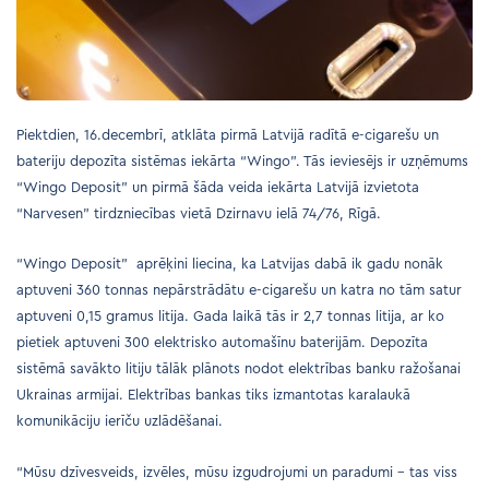
Piektdien, 16.decembrī, atklāta pirmā Latvijā radītā e-cigarešu un
bateriju depozīta sistēmas iekārta “Wingo”. Tās ieviesējs ir uzņēmums
“Wingo Deposit” un pirmā šāda veida iekārta Latvijā izvietota
“Narvesen” tirdzniecības vietā Dzirnavu ielā 74/76, Rīgā.
“Wingo Deposit” aprēķini liecina, ka Latvijas dabā ik gadu nonāk
aptuveni 360 tonnas nepārstrādātu e-cigarešu un katra no tām satur
aptuveni 0,15 gramus litija. Gada laikā tās ir 2,7 tonnas litija, ar ko
pietiek aptuveni 300 elektrisko automašīnu baterijām. Depozīta
sistēmā savākto litiju tālāk plānots nodot elektrības banku ražošanai
Ukrainas armijai. Elektrības bankas tiks izmantotas karalaukā
komunikāciju ierīču uzlādēšanai.
“Mūsu dzīvesveids, izvēles, mūsu izgudrojumi un paradumi – tas viss