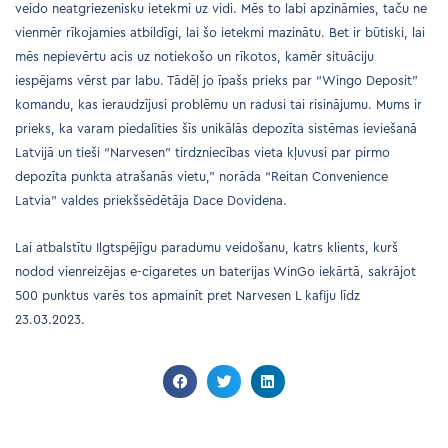
veido neatgriezenisku ietekmi uz vidi. Mēs to labi apzināmies, taču ne
vienmēr rīkojamies atbildīgi, lai šo ietekmi mazinātu. Bet ir būtiski, lai
mēs nepievērtu acis uz notiekošo un rīkotos, kamēr situāciju
iespējams vērst par labu. Tādēļ jo īpašs prieks par “Wingo Deposit”
komandu, kas ieraudzījusi problēmu un radusi tai risinājumu. Mums ir
prieks, ka varam piedalīties šīs unikālās depozīta sistēmas ieviešanā
Latvijā un tieši “Narvesen” tirdzniecības vieta kļuvusi par pirmo
depozīta punkta atrašanās vietu,” norāda “Reitan Convenience
Latvia” valdes priekšsēdētāja Dace Dovidena.
Lai atbalstītu Ilgtspējīgu paradumu veidošanu, katrs klients, kurš
nodod vienreizējas e-cigaretes un baterijas WinGo iekārtā, sakrājot
500 punktus varēs tos apmainīt pret Narvesen L kafiju līdz
23.03.2023.