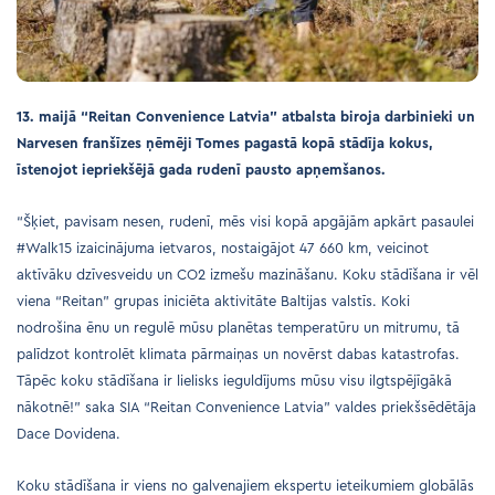
13. maijā “Reitan Convenience Latvia”
atbalsta biroja darbinieki un
Narvesen franšīzes ņēmēji Tomes pagastā kopā stādīja kokus,
īstenojot iepriekšējā gada rudenī pausto apņemšanos.
“Šķiet, pavisam nesen, rudenī, mēs visi kopā apgājām apkārt pasaulei
#Walk15 izaicinājuma ietvaros, nostaigājot 47 660 km, veicinot
aktīvāku dzīvesveidu un CO2 izmešu mazināšanu. Koku stādīšana ir vēl
viena “Reitan” grupas iniciēta aktivitāte Baltijas valstīs. Koki
nodrošina ēnu un regulē mūsu planētas temperatūru un mitrumu, tā
palīdzot kontrolēt klimata pārmaiņas un novērst dabas katastrofas.
Tāpēc koku stādīšana ir lielisks ieguldījums mūsu visu ilgtspējīgākā
nākotnē!” saka SIA “Reitan Convenience Latvia” valdes priekšsēdētāja
Dace Dovidena.
Koku stādīšana ir viens no galvenajiem ekspertu ieteikumiem globālās