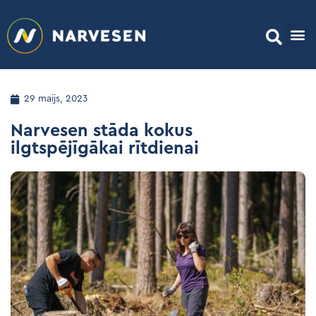
29 maijs, 2023
Narvesen stāda kokus
ilgtspējīgākai rītdienai