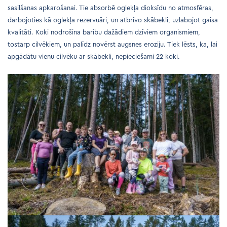
sasilšanas apkarošanai. Tie absorbē oglekļa dioksīdu no atmosfēras,
darbojoties kā oglekļa rezervuāri, un atbrīvo skābekli, uzlabojot gaisa
kvalitāti. Koki nodrošina barību dažādiem dzīviem organismiem,
tostarp cilvēkiem, un palīdz novērst augsnes eroziju. Tiek lēsts, ka, lai
apgādātu vienu cilvēku ar skābekli, nepieciešami 22 koki.