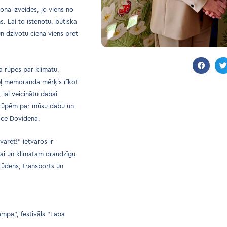
iona izveides, jo viens no
. Lai to īstenotu, būtiska
un dzīvotu cieņā viens pret
a rūpēs par klimatu,
dēļ memoranda mērķis rīkot
lai veicinātu dabai
m rūpēm par mūsu dabu un
ace Dovidena.
arēt!” ietvaros ir
bai un klimatam draudzīgu
 ūdens, transports un
ampa”, festivāls “Laba