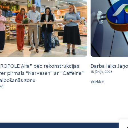
ROPOLE Alfa” pēc rekonstrukcijas
Darba laiks Jāņ
15 jūnijs, 2026
ver pirmais “Narvesen” ar “Caffeine”
alpošanās zonu
Vairāk »
026