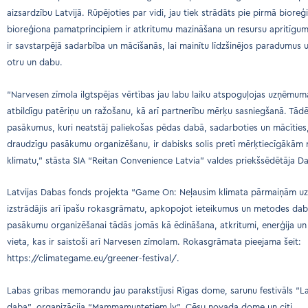
aizsardzību Latvijā. Rūpējoties par vidi, jau tiek strādāts pie pirmā bioreģ
bioreģiona pamatprincipiem ir atkritumu mazināšana un resursu apritīgums
ir savstarpējā sadarbība un mācīšanās, lai mainītu līdzšinējos paradumus 
otru un dabu.
“Narvesen zīmola ilgtspējas vērtības jau labu laiku atspoguļojas uzņēmum
atbildīgu patēriņu un ražošanu, kā arī partnerību mērķu sasniegšanā. Tā
pasākumus, kuri neatstāj paliekošas pēdas dabā, sadarboties un mācīties, 
draudzīgu pasākumu organizēšanu, ir dabisks solis pretī mērķtiecīgākā
klimatu,” stāsta SIA “Reitan Convenience Latvia” valdes priekšsēdētāja D
Latvijas Dabas fonds projekta “Game On: Neļausim klimata pārmaiņām uzv
izstrādājis arī īpašu rokasgrāmatu, apkopojot ieteikumus un metodes da
pasākumu organizēšanai tādās jomās kā ēdināšana, atkritumi, enerģija un
vieta, kas ir saistoši arī Narvesen zīmolam. Rokasgrāmata pieejama šeit:
https://climategame.eu/greener-festival/
.
Labas gribas memorandu jau parakstījusi Rīgas dome, sarunu festivāls “L
daba”, organizācija “Mammamuntetiem.lv”, Cēsu novada dome un citi.