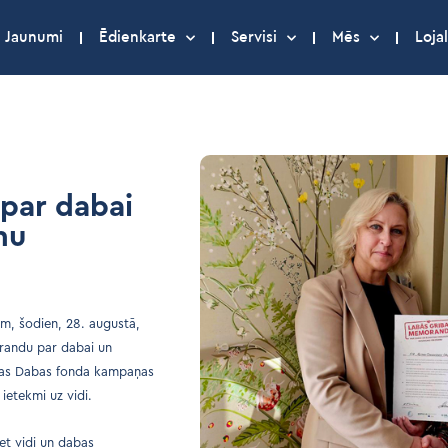
Jaunumi
Ēdienkarte
Servisi
Mēs
Lojal
par dabai
mu
ām, šodien, 28. augustā,
orandu par dabai un
jas Dabas fonda kampaņas
ietekmi uz vidi.
et vidi un dabas