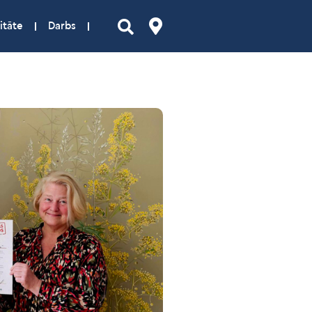
itāte
Darbs