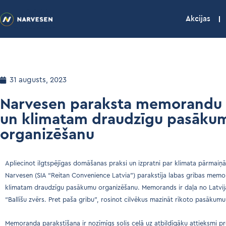
Akcijas
31 augusts, 2023
Narvesen paraksta memorandu 
un klimatam draudzīgu pasāku
organizēšanu
Apliecinot ilgtspējīgas domāšanas praksi un izpratni par klimata pārmaiņ
Narvesen (SIA “Reitan Convenience Latvia”) parakstīja labas gribas mem
klimatam draudzīgu pasākumu organizēšanu. Memorands ir daļa no Latvi
“Ballīšu zvērs. Pret paša gribu”, rosinot cilvēkus mazināt rīkoto pasākumu 
Memoranda parakstīšana ir nozīmīgs solis ceļā uz atbildīgāku attieksmi pr