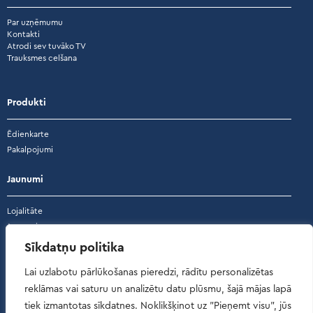
Par uzņēmumu
Kontakti
Atrodi sev tuvāko TV
Trauksmes celšana
Produkti
Ēdienkarte
Pakalpojumi
Jaunumi
Lojalitāte
Jaunumi
Akcijas
Sīkdatņu politika
Atsauksmes
Lai uzlabotu pārlūkošanas pieredzi, rādītu personalizētas
reklāmas vai saturu un analizētu datu plūsmu, šajā mājas lapā
Atsauksmes
tiek izmantotas sīkdatnes. Noklikšķinot uz "Pieņemt visu", jūs