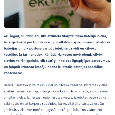
Arī šogad, 18. februārī, tiks atzīmēta Starptautiskā Bateriju diena,
lai atgādinātu par to, cik svarīgi ir atbildīgi apsaimniekot izlietotās
baterijas un cik postoša var būt ietekme uz vidi un cilvēku
veselību, ja tas nenotiek. Kā rāda Narvesen novērojumi, cilvēki
aizvien vairāk apzinās, cik svarīgi ir veidot ilgtspējīgus paradumus,
un labprāt izmanto iespēju nodot izlietotās baterijas speciālos
konteineros.
Bateriju sastāvā ir vairākas videi un cilvēka veselībai bīstamas vielas –
skābes, sārmi, kadmijs, mangāna dioksīds, dzīvsudrabs, cinks, svins
un citas vielas. Izmestas nepiemērotās vietās, izlietotās baterijas var
sākt rūsēt un to korpuss sadalīties, kā rezultātā to sastāvā esošās
ķīmiskās vielas var nonākt augsnē, piesārņot ūdeni un visbeidzot