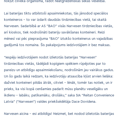
nokļūt cilvēka organismā, radot neatgriezeniskas sekas veselībai.
Lai baterijas tiktu atbilstoši apsaimniekotas, tās jānodod speciālos
konteineros – to var izdarīt daudzās tirdzniecības vietā, tai skaitā
Narvesen. Sadarbībā ar AS ”BAO” visās Narvesen tirdzniecības vietās,
arī kioskos, tiek nodrošināti bateriju savākšanas konteineri. Reizi
mēnesī vai pēc pieprasījuma “BAO” iztukšo konteinerus un vajadzības
gadījumā tos nomaina. Šis pakalpojums iedzīvotājiem ir bez maksas.
“Iespēju iedzīvotājiem nodot izlietotās baterijas “Narvesen”
tirdzniecības vietās, tādējādi kopīgiem spēkiem rūpējoties par to
pareizu un atbildīgu apsaimniekošanu, nodrošinām jau vairākus gadus.
Un šo gadu laikā redzam, ka iedzīvotāju atsaucība kļūst arvien lielāka:
dažviet konteineri pildās ātrāk, citviet – lēnāk, tomēr tas notiek, un ir
prieks, ka visi kopā cenšamies padarīt mūsu planētu veselīgāku un
ikdienu – labāku, patīkamāku, drošāku,” saka SIA “Reitan Convenience
Latvia” (“Narvesen”) valdes priekšsēdētāja Dace Dovidena.
Narvesen aicina – esi atbildīgs! Neizmet, bet nodod izlietotās baterijas