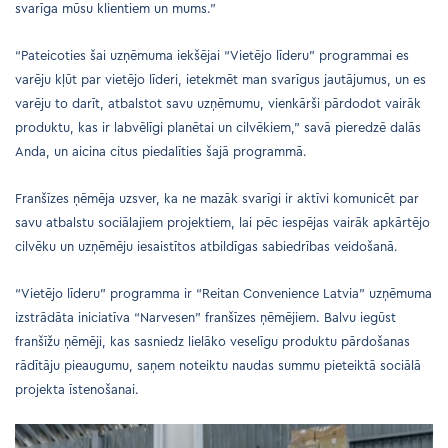
svarīga mūsu klientiem un mums.”
“Pateicoties šai uzņēmuma iekšējai “Vietējo līderu” programmai es
varēju kļūt par vietējo līderi, ietekmēt man svarīgus jautājumus, un es
varēju to darīt, atbalstot savu uzņēmumu, vienkārši pārdodot vairāk
produktu, kas ir labvēlīgi planētai un cilvēkiem,” savā pieredzē dalās
Anda, un aicina citus piedalīties šajā programmā.
Franšīzes ņēmēja uzsver, ka ne mazāk svarīgi ir aktīvi komunicēt par
savu atbalstu sociālajiem projektiem, lai pēc iespējas vairāk apkārtējo
cilvēku un uzņēmēju iesaistītos atbildīgas sabiedrības veidošanā.
“Vietējo līderu” programma ir “Reitan Convenience Latvia” uzņēmuma
izstrādāta iniciatīva “Narvesen” franšīzes ņēmējiem. Balvu iegūst
franšīžu ņēmēji, kas sasniedz lielāko veselīgu produktu pārdošanas
rādītāju pieaugumu, saņem noteiktu naudas summu pieteiktā sociālā
projekta īstenošanai.