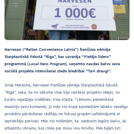
Narvesen (“Reitan Convenience Latvia”) franšīzes ņēmēja
Starptautiskā
lidostā “Rīga”
, kas uzvarēja “Vietējo līderu”
programmā (
Local Hero Program
), saņemto naudas balvu sava
sociālā projekta īstenošanai ziedo biedrībai “Tavi draugi”.
Anda Matskina, Narvesen franšīzes ņēmēja Starptautiskā lidostā
“Rīga”, saka, ka no sākuma viņai bija vairākas projektu idejas, no
kurām vajadzēja izvēlēties. Viņa stāsta: “Lēmumu pieņemšanā
iesaistīju savu komandu, jo mēs visi kopā sasniedzām labāko veselīgu
produktu pārdošanas rādītāju no fokusa grupām salīdzinājumā ar
iepriekšējo periodu. Mēs visi nolēmām, ka ziedosim iegūto balvu, lai
atbalstītu Ukrainu, kas cīnās par mūsu visu brīvību. Mēs bijām ļoti