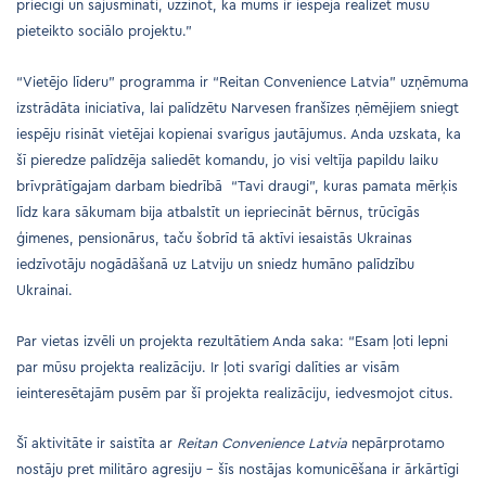
priecīgi un sajūsmināti, uzzinot, ka mums ir iespēja realizēt mūsu
pieteikto sociālo projektu.”
“Vietējo līderu” programma ir “Reitan Convenience Latvia” uzņēmuma
izstrādāta iniciatīva, lai palīdzētu Narvesen franšīzes ņēmējiem sniegt
iespēju risināt vietējai kopienai svarīgus jautājumus. Anda uzskata, ka
šī pieredze palīdzēja saliedēt komandu, jo visi veltīja papildu laiku
brīvprātīgajam darbam biedrībā “Tavi draugi”, kuras pamata mērķis
līdz kara sākumam bija atbalstīt un iepriecināt bērnus, trūcīgās
ģimenes, pensionārus, taču šobrīd tā aktīvi iesaistās Ukrainas
iedzīvotāju nogādāšanā uz Latviju un sniedz humāno palīdzību
Ukrainai.
Par vietas izvēli un projekta rezultātiem Anda saka: “Esam ļoti lepni
par mūsu projekta realizāciju. Ir ļoti svarīgi dalīties ar visām
ieinteresētajām pusēm par šī projekta realizāciju, iedvesmojot citus.
Šī aktivitāte ir saistīta ar
Reitan Convenience Latvia
nepārprotamo
nostāju pret militāro agresiju – šīs nostājas komunicēšana ir ārkārtīgi