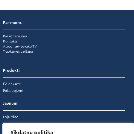
Par mums
Par uzņēmumu
Kontakti
Atrodi sev tuvāko TV
Trauksmes celšana
Produkti
Ēdienkarte
Pakalpojumi
Jaunumi
Lojalitāte
Jaunumi
Akcijas
Sīkdatņu politika