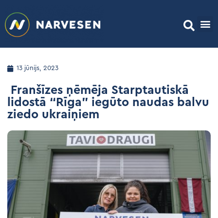
13 jūnijs, 2023
Franšīzes ņēmēja Starptautiskā
lidostā “Rīga” iegūto naudas balvu
ziedo ukraiņiem