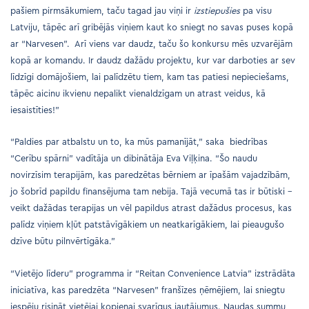
pašiem pirmsākumiem, taču tagad jau viņi ir
izstiepušies
pa visu
Latviju, tāpēc arī gribējās viņiem kaut ko sniegt no savas puses kopā
ar “Narvesen”. Arī viens var daudz, taču šo konkursu mēs uzvarējām
kopā ar komandu. Ir daudz dažādu projektu, kur var darboties ar sev
līdzīgi domājošiem, lai palīdzētu tiem, kam tas patiesi nepieciešams,
tāpēc aicinu ikvienu nepalikt vienaldzīgam un atrast veidus, kā
iesaistīties!”
“Paldies par atbalstu un to, ka mūs pamanījāt,” saka biedrības
“Cerību spārni” vadītāja un dibinātāja Eva Viļķina. “Šo naudu
novirzīsim terapijām, kas paredzētas bērniem ar īpašām vajadzībām,
jo šobrīd papildu finansējuma tam nebija. Tajā vecumā tas ir būtiski –
veikt dažādas terapijas un vēl papildus atrast dažādus procesus, kas
palīdz viņiem kļūt patstāvīgākiem un neatkarīgākiem, lai pieaugušo
dzīve būtu pilnvērtīgāka.”
“Vietējo līderu” programma ir “Reitan Convenience Latvia” izstrādāta
iniciatīva, kas paredzēta “Narvesen” franšīzes ņēmējiem, lai sniegtu
iespēju risināt vietējai kopienai svarīgus jautājumus. Naudas summu,