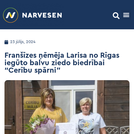
23 jūlijs, 2024
Franšīzes ņēmēja Larisa no Rīgas
iegūto balvu ziedo biedrībai
“Cerību spārni”