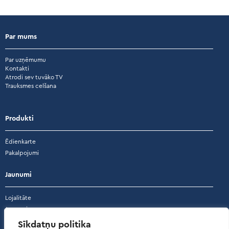
Par mums
Par uzņēmumu
Kontakti
Atrodi sev tuvāko TV
Trauksmes celšana
Produkti
Ēdienkarte
Pakalpojumi
Jaunumi
Lojalitāte
Jaunumi
Akcijas
Sīkdatņu politika