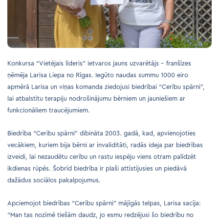
Konkursa “Vietējais līderis” ietvaros jauns uzvarētājs – franšīzes
ņēmēja Larisa Liepa no Rīgas. Iegūto naudas summu 1000 eiro
apmērā Larisa un viņas komanda ziedojusi biedrībai “Cerību spārni”,
lai atbalstītu terapiju nodrošinājumu bērniem un jauniešiem ar
funkcionāliem traucējumiem.
Biedrība “Cerību spārni” dibināta 2003. gadā, kad, apvienojoties
vecākiem, kuriem bija bērni ar invaliditāti, radās ideja par biedrības
izveidi, lai nezaudētu cerību un rastu iespēju viens otram palīdzēt
ikdienas rūpēs. Šobrīd biedrība ir plaši attīstījusies un piedāvā
dažādus sociālos pakalpojumus.
Apciemojot biedrības “Cerību spārni” mājīgās telpas, Larisa sacīja:
“Man tas nozīmē tiešām daudz, jo esmu redzējusi šo biedrību no