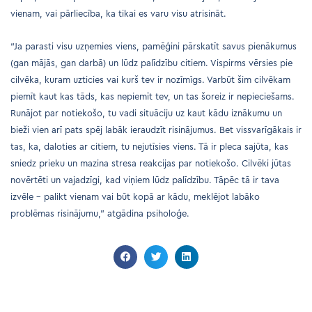
vienam, vai pārliecība, ka tikai es varu visu atrisināt.
“Ja parasti visu uzņemies viens, pamēģini pārskatīt savus pienākumus
(gan mājās, gan darbā) un lūdz palīdzību citiem. Vispirms vērsies pie
cilvēka, kuram uzticies vai kurš tev ir nozīmīgs. Varbūt šim cilvēkam
piemīt kaut kas tāds, kas nepiemīt tev, un tas šoreiz ir nepieciešams.
Runājot par notiekošo, tu vadi situāciju uz kaut kādu iznākumu un
bieži vien arī pats spēj labāk ieraudzīt risinājumus. Bet vissvarīgākais ir
tas, ka, daloties ar citiem, tu nejutīsies viens. Tā ir pleca sajūta, kas
sniedz prieku un mazina stresa reakcijas par notiekošo. Cilvēki jūtas
novērtēti un vajadzīgi, kad viņiem lūdz palīdzību. Tāpēc tā ir tava
izvēle – palikt vienam vai būt kopā ar kādu, meklējot labāko
problēmas risinājumu,” atgādina psiholoģe.