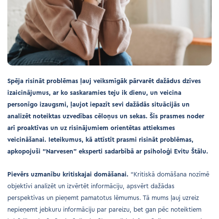
Spēja risināt problēmas ļauj veiksmīgāk pārvarēt dažādus dzīves
izaicinājumus, ar ko saskaramies teju ik dienu, un veicina
personīgo izaugsmi, ļaujot iepazīt sevi dažādās situācijās un
analizēt noteiktas uzvedības cēloņus un sekas.
Šīs prasmes noder
arī proaktīvas un uz risinājumiem orientētas attieksmes
veicināšanai. Ieteikumus, kā attīstīt prasmi risināt problēmas,
apkopojuši “Narvesen” eksperti sadarbībā ar psiholoģi Evitu Štālu.
Pievērs uzmanību kritiskajai domāšanai.
“Kritiskā domāšana nozīmē
objektīvi analizēt un izvērtēt informāciju, apsvērt dažādas
perspektīvas un pieņemt pamatotus lēmumus. Tā mums ļauj uzreiz
nepieņemt jebkuru informāciju par pareizu, bet gan pēc noteiktiem