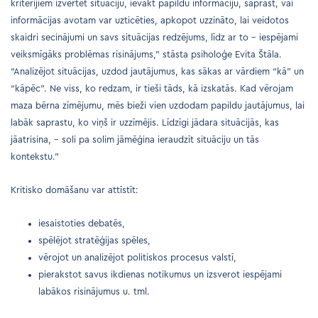
kritērijiem izvērtēt situāciju, ievākt papildu informāciju, saprast, vai
informācijas avotam var uzticēties, apkopot uzzināto, lai veidotos
skaidri secinājumi un savs situācijas redzējums, līdz ar to – iespējami
veiksmīgāks problēmas risinājums,” stāsta psiholoģe Evita Štāla.
“Analizējot situācijas, uzdod jautājumus, kas sākas ar vārdiem “kā” un
“kāpēc”. Ne viss, ko redzam, ir tieši tāds, kā izskatās. Kad vērojam
maza bērna zīmējumu, mēs bieži vien uzdodam papildu jautājumus, lai
labāk saprastu, ko viņš ir uzzīmējis. Līdzīgi jādara situācijās, kas
jāatrisina, – soli pa solim jāmēģina ieraudzīt situāciju un tās
kontekstu.”
Kritisko domāšanu var attīstīt:
iesaistoties debatēs,
spēlējot stratēģijas spēles,
vērojot un analizējot politiskos procesus valstī,
pierakstot savus ikdienas notikumus un izsverot iespējami
labākos risinājumus u. tml.