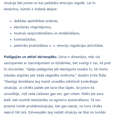
situācija liek justies un kas palīdzētu emocijas regulēt. Lai to
iemācītos, būtiski ir ikdienā iekļaut:
dažādas apzinātības prakses,
elpošanas vingrinājumus,
muskuļu sasprindzināšanu un atslābināšanu,
kontrastdušas,
pateicību praktizēšanu u. c. emociju regulācijas aktivitātes.
Pielāgojies un attīsti dzīvesspēku.
Dzīve ir dinamiska, mēs visi
sastopamies ar izaicinājumiem un kļūdāmies, bet svarīgi ir tas, kā pret
to izturamies. “Spēja pielāgoties jeb elastīgums nosaka to, kā mums
izdodas atgūties pēc kāda negaidīta notikuma,” skaidro Evita Štāla.
“Elastīga domāšana ļauj mainīt uzvedību atbilstoši konkrētajai
situācijai. Ja cilvēks paliek pie sava tikai tāpēc, lai justos kā
uzvarētājs, viņš rada ciešanas gan sev, gan citiem. Palikt pie sava
bieži vien nozīmē nelokāmību un agresīvu aizstāvēšanos. Tā nav
prasme risināt problēmsituācijas, bet gan slazds, no kura cilvēks
neprot tikt ārā. Dzīvesspēks ļauj redzēt situāciju ne tikai no tumšās