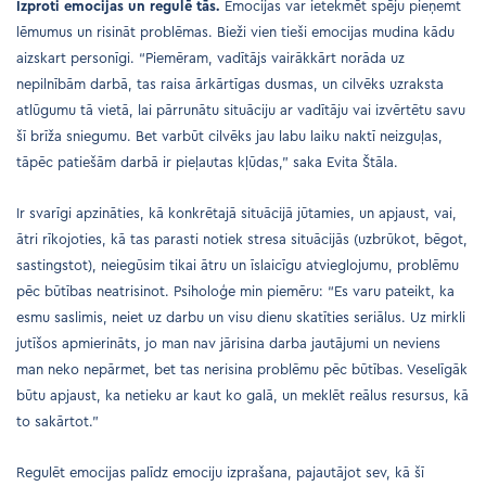
Izproti emocijas un regulē tās.
Emocijas var ietekmēt spēju pieņemt
lēmumus un risināt problēmas. Bieži vien tieši emocijas mudina kādu
aizskart personīgi. “Piemēram, vadītājs vairākkārt norāda uz
nepilnībām darbā, tas raisa ārkārtīgas dusmas, un cilvēks uzraksta
atlūgumu tā vietā, lai pārrunātu situāciju ar vadītāju vai izvērtētu savu
šī brīža sniegumu. Bet varbūt cilvēks jau labu laiku naktī neizguļas,
tāpēc patiešām darbā ir pieļautas kļūdas,” saka Evita Štāla.
Ir svarīgi apzināties, kā konkrētajā situācijā jūtamies, un apjaust, vai,
ātri rīkojoties, kā tas parasti notiek stresa situācijās (uzbrūkot, bēgot,
sastingstot), neiegūsim tikai ātru un īslaicīgu atvieglojumu, problēmu
pēc būtības neatrisinot. Psiholoģe min piemēru: “Es varu pateikt, ka
esmu saslimis, neiet uz darbu un visu dienu skatīties seriālus. Uz mirkli
jutīšos apmierināts, jo man nav jārisina darba jautājumi un neviens
man neko nepārmet, bet tas nerisina problēmu pēc būtības. Veselīgāk
būtu apjaust, ka netieku ar kaut ko galā, un meklēt reālus resursus, kā
to sakārtot.”
Regulēt emocijas palīdz emociju izprašana, pajautājot sev, kā šī