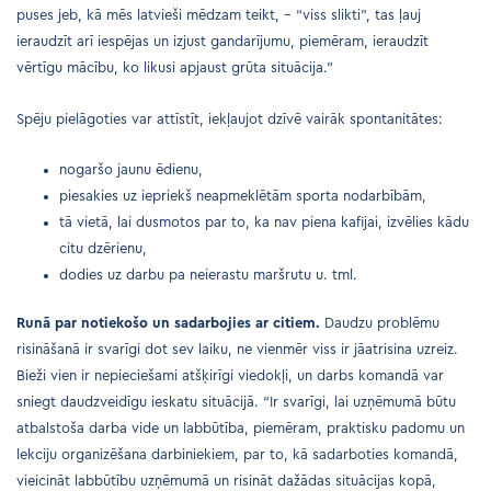
puses jeb, kā mēs latvieši mēdzam teikt, – “viss slikti”, tas ļauj
ieraudzīt arī iespējas un izjust gandarījumu, piemēram, ieraudzīt
vērtīgu mācību, ko likusi apjaust grūta situācija.”
Spēju pielāgoties var attīstīt, iekļaujot dzīvē vairāk spontanitātes:
nogaršo jaunu ēdienu,
piesakies uz iepriekš neapmeklētām sporta nodarbībām,
tā vietā, lai dusmotos par to, ka nav piena kafijai, izvēlies kādu
citu dzērienu,
dodies uz darbu pa neierastu maršrutu u. tml.
Runā par notiekošo un sadarbojies ar citiem.
Daudzu problēmu
risināšanā ir svarīgi dot sev laiku, ne vienmēr viss ir jāatrisina uzreiz.
Bieži vien ir nepieciešami atšķirīgi viedokļi, un darbs komandā var
sniegt daudzveidīgu ieskatu situācijā. “Ir svarīgi, lai uzņēmumā būtu
atbalstoša darba vide un labbūtība, piemēram, praktisku padomu un
lekciju organizēšana darbiniekiem, par to, kā sadarboties komandā,
vieicināt labbūtību uzņēmumā un risināt dažādas situācijas kopā,