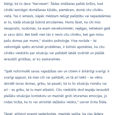
līdzīgi, kā to dara “Narvesen”. Šādas zināšanas palīdz brīžos, kad
cilvēki iestrēgst domāšanas kļūdās, piemēram, domā citu cilvēku
vietā. Tas ir iemesls, kāpēc mēdzam nelūgt palīdzību vai nepadalāmies
ar to, kādā situācijā šobrīd atrodamies. Mums šķiet, ka citi mūs
nesapratīs, nodomās, ka esam neveiksminieki, nejēgas, netiekam galā
ar savu dzīvi. Bet bieži vien tās ir nevis citu cilvēku, bet gan mūsu
pašu domas par mums,” skaidro psiholoģe. Viņa norāda – lai
veiksmīgāk spētu atrisināt problēmas, ir būtiski apzināties, ka citu
cilvēku viedoklis par situāciju var palīdzēt labāk izvērtēt un plašāk
ieraudzīt grūtības, ar ko saskaramies.
“Spēt noformulēt savas vajadzības sev un citiem ir ārkārtīgi svarīgi. Ir
svarīgi apjaust, kā man citi var palīdzēt, un tā arī teikt – es vēlos
dzirdēt tavas domas, gribu, lai pasaki, kā tu šo situāciju risinātu vai
arī – es gribu, lai tu mani atbalsti. Citu viedoklis dod iespēju ieraudzīt
plašāku situācijas kontekstu un mazināt grūti izturamas emocijas, jo
rodas ticība, ka to var atrisināt dažādos veidos,” uzsver Evita Štāla.
Tāpat, attīstot prasmi sadarboties, mazinās sajūta, ka viss jādara