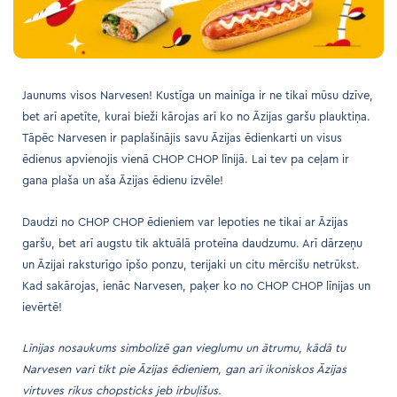
Jaunums visos Narvesen! Kustīga un mainīga ir ne tikai mūsu dzīve,
bet arī apetīte, kurai bieži kārojas arī ko no Āzijas garšu plauktiņa.
Tāpēc Narvesen ir paplašinājis savu Āzijas ēdienkarti un visus
ēdienus apvienojis vienā CHOP CHOP līnijā. Lai tev pa ceļam ir
gana plaša un aša Āzijas ēdienu izvēle!
Daudzi no CHOP CHOP ēdieniem var lepoties ne tikai ar Āzijas
garšu, bet arī augstu tik aktuālā proteīna daudzumu. Arī dārzeņu
un Āzijai raksturīgo īpšo ponzu, terijaki un citu mērcišu netrūkst.
Kad sakārojas, ienāc Narvesen, paķer ko no CHOP CHOP līnijas un
ievērtē!
Līnijas nosaukums simbolizē gan vieglumu un ātrumu, kādā tu
Narvesen vari tikt pie Āzijas ēdieniem, gan arī ikoniskos Āzijas
virtuves rīkus chopsticks jeb irbuļišus.