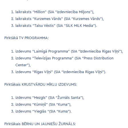
laikraksts “Million” (SIA “Izdevniecība Miljons”),
laikraksts “Kurzemes Vārds” (SIA “Kurzemes Vārds”),
laikraksts “Talsu Vēstis” (SIA “SILK MILK Media”).
Pirktākā TV PROGRAMMA:
izdevums “Laimīgā Programma” (SIA “Izdevniecība Rīgas Viļņi”),
izdevums “Televīzijas Programma” (SIA “Press Distribution
Center”),
izdevums “Rīgas Viļņi” (SIA “Izdevniecība Rīgas Viļņi”).
Pirktākais KRUSTVĀRDU MĪKLU IZDEVUMS:
izdevums “Mezgls” (SIA “Žurnāls Santa”),
izdevums “Kūmiņš” (SIA “Kuma”),
izdevums “Vieglās “(SIA “Kuma”).
Pirktākais BĒRNU UN JAUNIEŠU ŽURNĀLS: