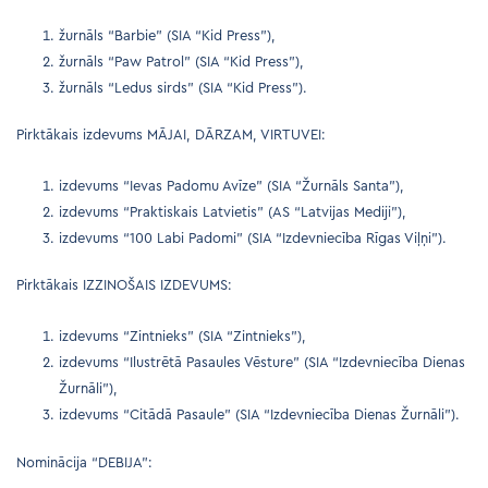
žurnāls “Barbie” (SIA “Kid Press”),
žurnāls “Paw Patrol” (SIA “Kid Press”),
žurnāls “Ledus sirds” (SIA “Kid Press”).
Pirktākais izdevums MĀJAI, DĀRZAM, VIRTUVEI:
izdevums “Ievas Padomu Avīze” (SIA “Žurnāls Santa”),
izdevums “Praktiskais Latvietis” (AS “Latvijas Mediji”),
izdevums “100 Labi Padomi” (SIA “Izdevniecība Rīgas Viļņi”).
Pirktākais IZZINOŠAIS IZDEVUMS:
izdevums “Zintnieks” (SIA “Zintnieks”),
izdevums “Ilustrētā Pasaules Vēsture” (SIA “Izdevniecība Dienas
Žurnāli”),
izdevums “Citādā Pasaule” (SIA “Izdevniecība Dienas Žurnāli”).
Nominācija “DEBIJA”: