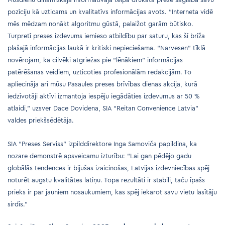
pozīciju kā uzticams un kvalitatīvs informācijas avots. “Interneta vidē
mēs mēdzam nonākt algoritmu gūstā, palaižot garām būtisko.
Turpretī preses izdevums iemieso atbildību par saturu, kas šī brīža
plašajā informācijas laukā ir kritiski nepieciešama. “Narvesen” tīklā
novērojam, ka cilvēki atgriežas pie “lēnākiem” informācijas
patērēšanas veidiem, uzticoties profesionālām redakcijām. To
apliecināja arī mūsu Pasaules preses brīvības dienas akcija, kurā
iedzīvotāji aktīvi izmantoja iespēju iegādāties izdevumus ar 50 %
atlaidi,” uzsver Dace Dovidena, SIA “Reitan Convenience Latvia”
valdes priekšsēdētāja.
SIA “Preses Serviss” izpilddirektore Inga Samoviča papildina, ka
nozare demonstrē apsveicamu izturību: “Lai gan pēdējo gadu
globālās tendences ir bijušas izaicinošas, Latvijas izdevniecības spēj
noturēt augstu kvalitātes latiņu. Topa rezultāti ir stabili, taču īpašs
prieks ir par jauniem nosaukumiem, kas spēj iekarot savu vietu lasītāju
sirdīs.”