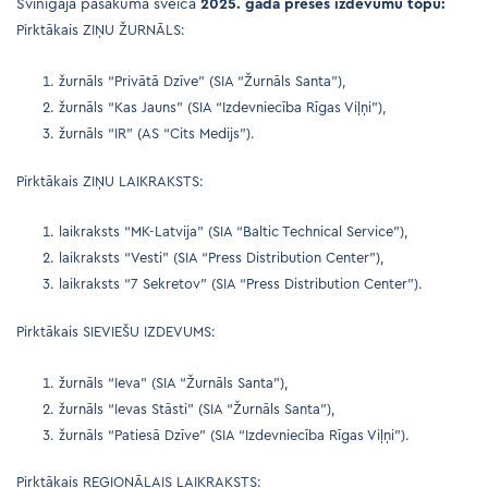
Svinīgajā pasākumā sveica
2025. gada preses izdevumu topu:
Pirktākais ZIŅU ŽURNĀLS:
žurnāls “Privātā Dzīve” (SIA “Žurnāls Santa”),
žurnāls “Kas Jauns” (SIA “Izdevniecība Rīgas Viļņi”),
žurnāls “IR” (AS “Cits Medijs”).
Pirktākais ZIŅU LAIKRAKSTS:
laikraksts “MK-Latvija” (SIA “Baltic Technical Service”),
laikraksts “Vesti” (SIA “Press Distribution Center”),
laikraksts “7 Sekretov” (SIA “Press Distribution Center”).
Pirktākais SIEVIEŠU IZDEVUMS:
žurnāls “Ieva” (SIA “Žurnāls Santa”),
žurnāls “Ievas Stāsti” (SIA “Žurnāls Santa”),
žurnāls “Patiesā Dzīve” (SIA “Izdevniecība Rīgas Viļņi”).
Pirktākais REĢIONĀLAIS LAIKRAKSTS: