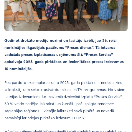
Godinot drukāto mediju nozīmi un lasītāju izvēli, jau 26. reizi
norisinājies ikgadējais pasākums “Preses dienas”. Tā ietvaros
vadošais preses izplatīšanas uzņēmums SIA “Preses Serviss”
apbalvoja 2025. gada pirktākos un iecienītākos preses izdevumus
10 nominācijās.
Pēc pārdoto eksemplāru skaita 2025. gadā pirktākie ir nedēļas ziņu
laikraksti, kam seko krustvārdu mīklas un TV programmas. No visiem
Latvijas izdevumiem, ko mazumtirdzniecībā izplata “Preses Serviss”,
50 % veido nedēļas laikraksti un žurnāli. Īpaši spilgta tendence
saglabājas reģionos – vietējie laikraksti savā pilsētā un novadā
nemainīgi ierindojas pirktāko izdevumu TOP 3.
Mūsdienu dinamiskajā informatīvajā telpā drukātā prese saglabā savu