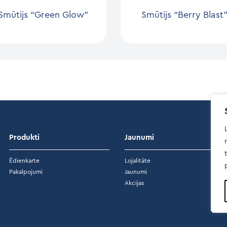
Smūtijs “Green Glow”
Smūtijs “Berry Blast
Produkti
Jaunumi
Ēdienkarte
Lojalitāte
Pakalpojumi
Jaunumi
Akcijas