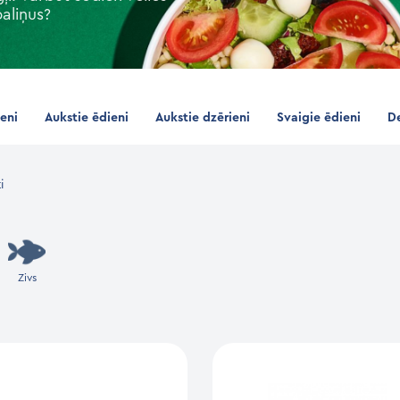
aliņus?
ieni
Aukstie ēdieni
Aukstie dzērieni
Svaigie ēdieni
De
i
Zivs