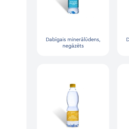
Dabīgais minerālūdens,
D
negāzēts