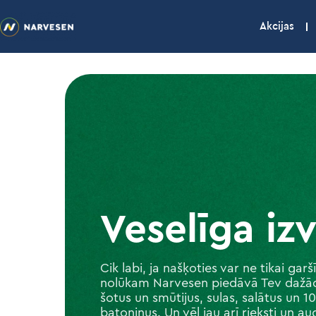
Akcijas
Veselīga iz
Cik labi, ja našķoties var ne tikai garšī
nolūkam Narvesen piedāvā Tev dažād
šotus un smūtijus, sulas, salātus un
batoniņus. Un vēl jau arī rieksti un au