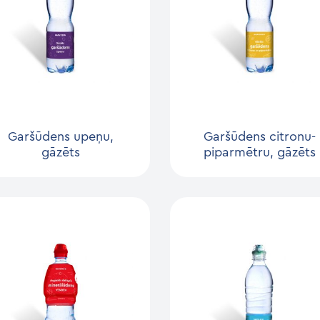
Garšūdens upeņu,
Garšūdens citronu-
gāzēts
piparmētru, gāzēts