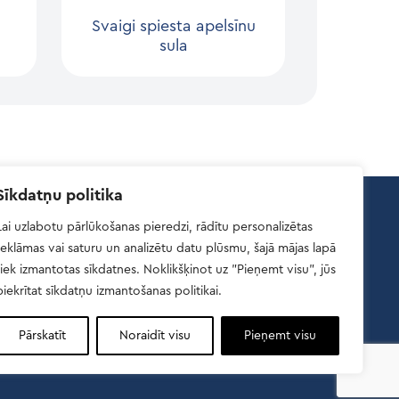
”
Svaigi spiesta apelsīnu
sula
Sīkdatņu politika
Lai uzlabotu pārlūkošanas pieredzi, rādītu personalizētas
Atsauksmes
reklāmas vai saturu un analizētu datu plūsmu, šajā mājas lapā
tiek izmantotas sīkdatnes. Noklikšķinot uz "Pieņemt visu", jūs
Atsauksmes
piekrītat sīkdatņu izmantošanas politikai.
Pārskatīt
Noraidīt visu
Pieņemt visu