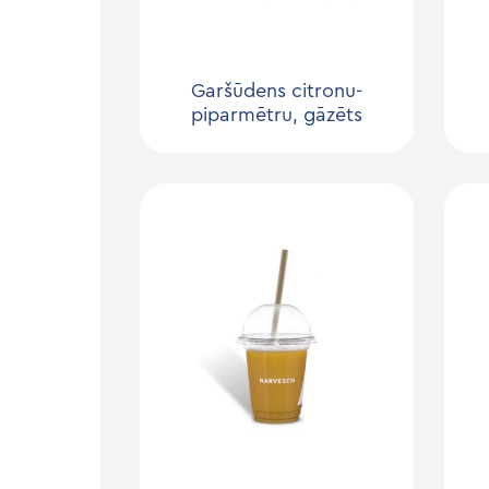
Garšūdens citronu-
piparmētru, gāzēts