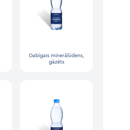
Dabīgais minerālūdens,
gāzēts