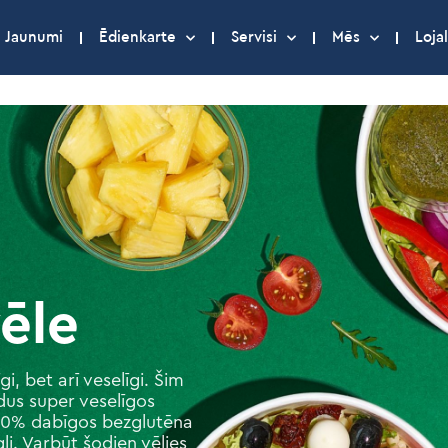
Jaunumi
Ēdienkarte
Servisi
Mēs
Lojal
vēle
gi, bet arī veselīgi. Šim
us super veselīgos
 100% dabīgos bezglutēna
gļi. Varbūt šodien vēlies