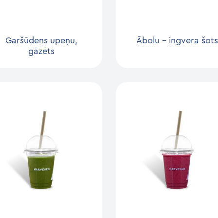
Garšūdens upeņu,
Ābolu – ingvera šots
gāzēts