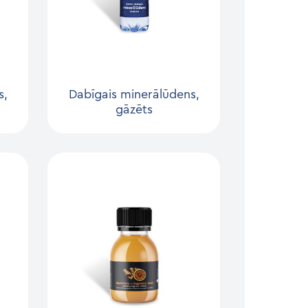
s,
Dabīgais minerālūdens,
gāzēts