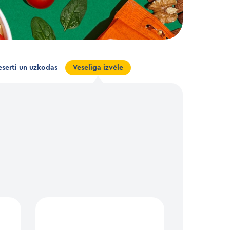
serti un uzkodas
Veselīga izvēle