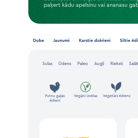
paķert kādu apelsīnu vai ananasu gab
Dobe
Jaunumi
Karstie dzērieni
Siltie ēd
Sulas
Ūdens
Paleo
Augļi
Rieksti
Salāt
Putnu gaļas
Vegāni izvēlas
Veģetārs ēdiens
ēdieni