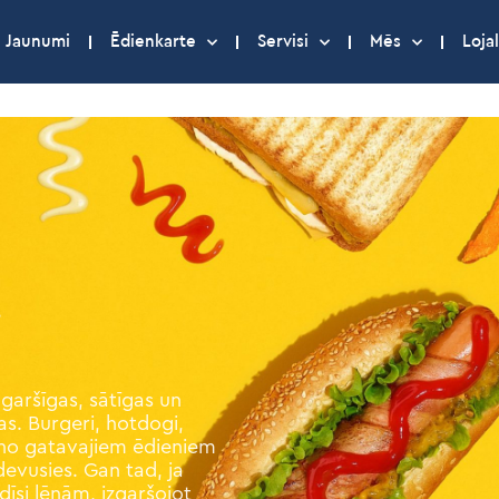
Jaunumi
Ēdienkarte
Servisi
Mēs
Lojal
i
 garšīgas, sātīgas un
las. Burgeri, hotdogi,
s no gatavajiem ēdieniem
devusies. Gan tad, ja
udīsi lēnām, izgaršojot