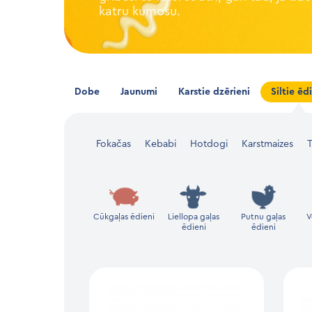
katru kumosu.
Dobe
Jaunumi
Karstie dzērieni
Siltie ēd
Fokačas
Kebabi
Hotdogi
Karstmaizes
T
Cūkgaļas ēdieni
Liellopa gaļas
Putnu gaļas
V
ēdieni
ēdieni