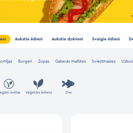
ieni
Aukstie ēdieni
Aukstie dzērieni
Svaigie ēdieni
De
ortiljas
Burgeri
Zupas
Gatavās maltītes
Sviestmaizes
Uzkod
egāni izvēlas
Veģetārs ēdiens
Zivs