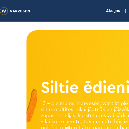
Akcijas
Siltie ēdien
Jā – pie mums, Narvesen, var tikt pie
siltas maltītes. Tikai jāatnāk un jāizvē
zupas, tortiljas, karstmaizes vai kād
– lai ko Tu ņemtu, Tava maltīte būs iz
gribēsi to ieturēt ātri, gan tad, ja ba